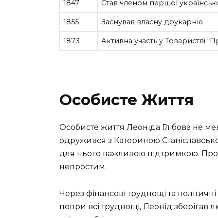
1847
Став членом першої українсько
1855
Заснував власну друкарню
1873
Активна участь у Товаристві “П
Особисте Життя
Особисте життя Леоніда Глібова не мен
одружився з Катериною Станіславською
для нього важливою підтримкою. Проте
непростим.
Через фінансові труднощі та політичн
попри всі труднощі, Леонід зберігав л