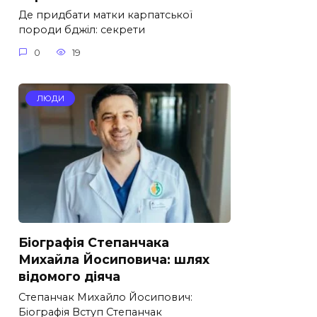
Де придбати матки карпатської
породи бджіл: секрети
0
19
ЛЮДИ
Біографія Степанчака
Михайла Йосиповича: шлях
відомого діяча
Степанчак Михайло Йосипович:
Біографія Вступ Степанчак