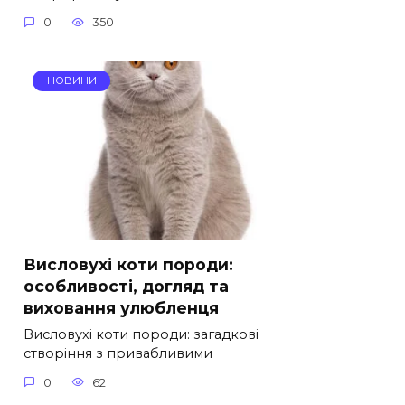
0
350
НОВИНИ
Висловухі коти породи:
особливості, догляд та
виховання улюбленця
Висловухі коти породи: загадкові
створіння з привабливими
0
62