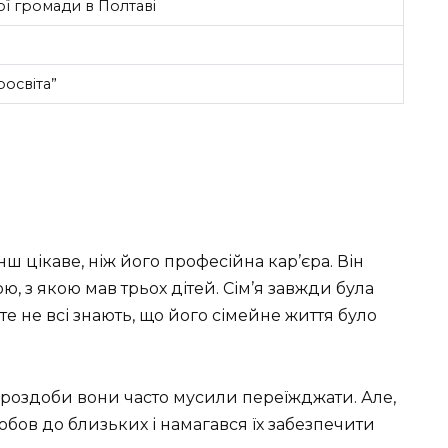
ї громади в Полтаві
росвіта”
ш цікаве, ніж його професійна кар’єра. Він
, з якою мав трьох дітей. Сім’я завжди була
 не всі знають, що його сімейне життя було
і роздоби вони часто мусили переїжджати. Але,
юбов до близьких і намагався їх забезпечити