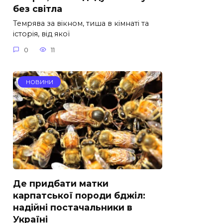
без світла
Темрява за вікном, тиша в кімнаті та
історія, від якої
0
11
НОВИНИ
Де придбати матки
карпатської породи бджіл:
надійні постачальники в
Україні