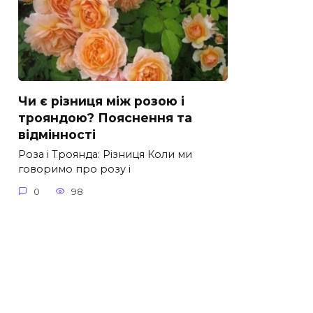
Чи є різниця між розою і
трояндою? Пояснення та
відмінності
Роза і Троянда: Різниця Коли ми
говоримо про розу і
0
98