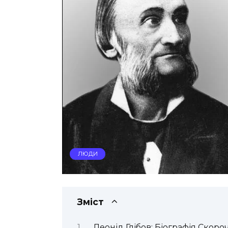
ЛЮДИ
Зміст
Леонід Глібов: Біографія Скоро