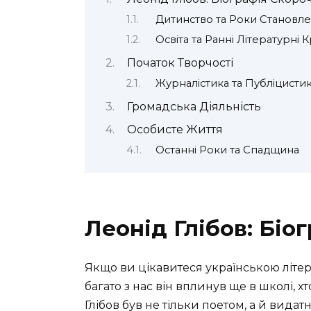
Дитинство та Роки Становл
Освіта та Ранні Літературні 
Початок Творчості
Журналістика та Публіцисти
Громадська Діяльність
Особисте Життя
Останні Роки та Спадщина
Леонід Глібов: Біо
Якщо ви цікавитеся українською літера
багато з нас він вплинув ще в школі, х
Глібов був не тільки поетом, а й вид