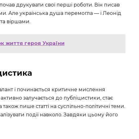
 почав друкувати свої перші роботи. Він писав
ами. Але українська душа перемогла — і Леонід
та віршами.
ок життя героя України
цистика
талант і починається критичне мислення
н активно залучається до публіцистики, стає
а також пише статті на суспільно-політичні теми.
аналізувати події навколо. Завдяки цьому його