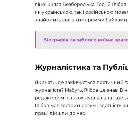
ліцеї князя Безбородька. Тоді й Глібов
як українською, так і російською мов
знайомить світ з химерними байками 
Біографія загиблого воїна: зраз
Журналістика та Публі
Як знати, де закінчується поетичний 
журналіста? Мабуть, Глібов це знав. Ві
редактором кількох журналів та газет, 
Глібов мав гострий розум і здатність 
праці дійшли до нас.