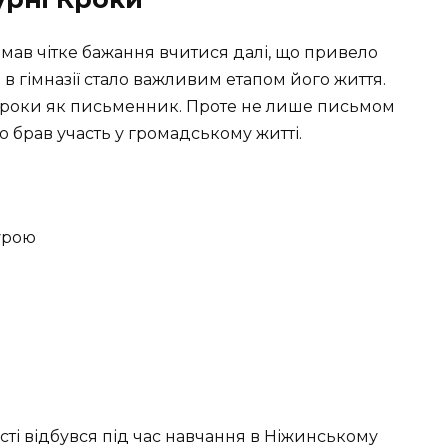
ле мав чітке бажання вчитися далі, що привело
 в гімназії стало важливим етапом його життя.
і кроки як письменник. Проте не лише письмом
о брав участь у громадському житті.
урою
сті відбувся під час навчання в Ніжинському