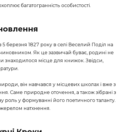
хоплює багатогранність особистості.
ановлення
 5 березня 1827 року в селі Веселий Поділ на
чиновником. Як це зазвичай буває, родині не
и знаходилося місце для книжок. Звідси,
ератури.
роди, він навчався у місцевих школах і вже з
ня. Саме природне оточення, а також зібрані з
у роль у формуванні його поетичного таланту.
 джерелом натхнення.
турні Кроки