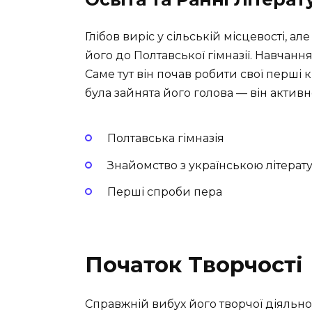
Глібов виріс у сільській місцевості, а
його до Полтавської гімназії. Навчання
Саме тут він почав робити свої перш
була зайнята його голова — він активн
Полтавська гімназія
Знайомство з українською літерат
Перші спроби пера
Початок Творчості
Справжній вибух його творчої діяльно