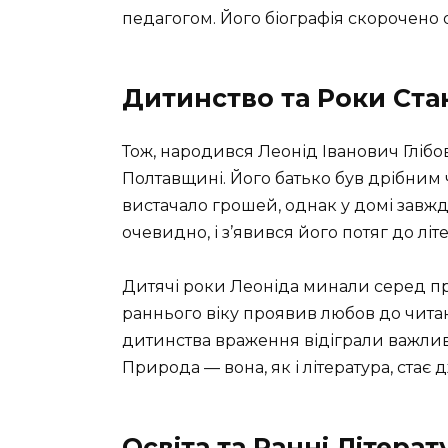
педагогом. Його біографія скорочено о
Дитинство та Роки Ст
Тож, народився Леонід Іванович Глібов
Полтавщині. Його батько був дрібним 
вистачало грошей, однак у домі завжд
очевидно, і з’явився його потяг до літ
Дитячі роки Леоніда минали серед при
раннього віку проявив любов до читан
дитинства враження відіграли важлив
Природа — вона, як і література, стає
Освіта та Ранні Літера