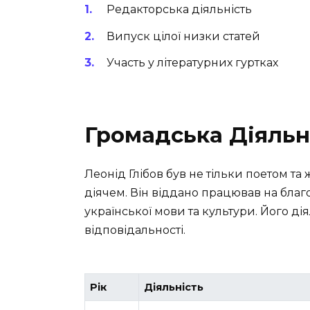
Редакторська діяльність
Випуск цілої низки статей
Участь у літературних гуртках
Громадська Діяльн
Леонід Глібов був не тільки поетом т
діячем. Він віддано працював на благ
української мови та культури. Його ді
відповідальності.
Рік
Діяльність