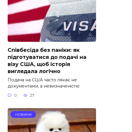
Співбесіда без паніки: як
підготуватися до подачі на
візу США, щоб історія
виглядала логічно
Подача на США часто лякає не
документами, а невизначеністю
0
27
НОВИНИ