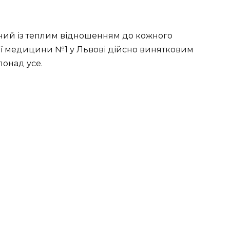
аний із теплим відношенням до кожного
ої медицини №1 у Львові дійсно винятковим
понад усе.