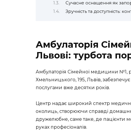
Сучасне оснащення як запор
Зручність та доступність: ко
Амбулаторія Сімей
Львові: турбота по
Амбулаторія Сімейної медицини №1, 
Хмельницького, 195, Львів, забезпеч
послугами вже десятки років.
Центр надає широкий спектр медичних
околиць, створюючи справді домашню
дружелюбне, саме таке, де пацієнти м
руках професіоналів.