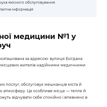
ука якісного обслуговування
нтактна інформація
ної медицини №1 у
руч
розташована за адресою: вулиця Богдана
ує місцевих жителів надійними медичними
 послуг, обслуговує мешканців міста й
 атмосферу. Це особливе місце — тепле й
ожуть відчувати себе спокійно і впевнено в