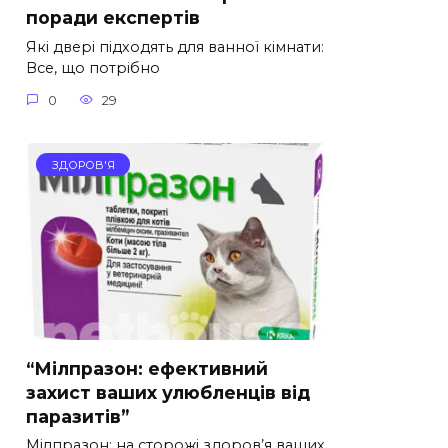
поради експертів
Які двері підходять для ванної кімнати:
Все, що потрібно
0
29
ЗДОРОВ'Я
“Мілпразон: ефективний
захист ваших улюбленців від
паразитів”
Мілпразон: на сторожі здоров’я ваших