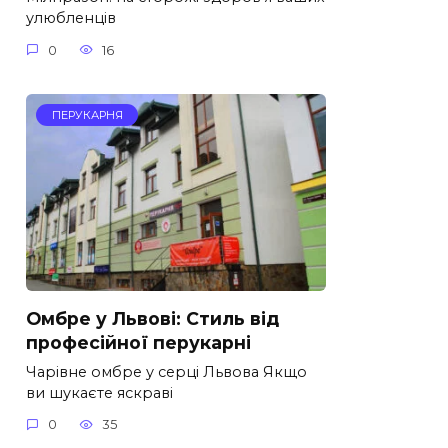
улюбленців
0
16
ПЕРУКАРНЯ
Омбре у Львові: Стиль від
професійної перукарні
Чарівне омбре у серці Львова Якщо
ви шукаєте яскраві
0
35