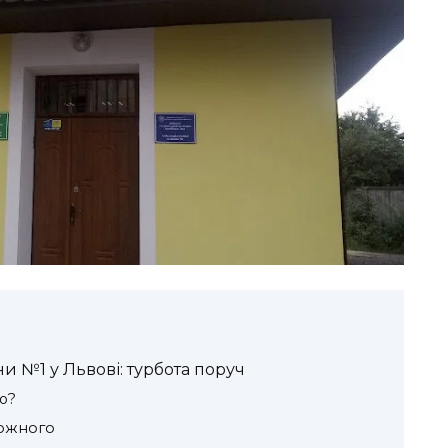
 №1 у Львові: турбота поруч
ю?
 кожного