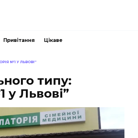
Привітання
Цікаве
РІЯ №1 У ЛЬВОВІ”
ьного типу:
 у Львові”