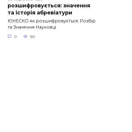
розшифровується: значення
та історія абревіатури
ЮНЕСКО як розшифровується: Розбір
та Значення Науковці
0
90