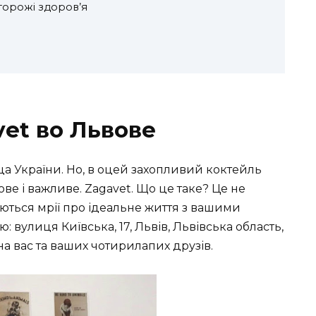
торожі здоров’я
vet во Львове
ица України. Но, в оцей захопливий коктейль
ове і важливе. Zagavet. Що це таке? Це не
юються мрії про ідеальне життя з вашими
ою:
вулиця Київська, 17, Львів, Львівська область,
 на вас та ваших чотирилапих друзів.