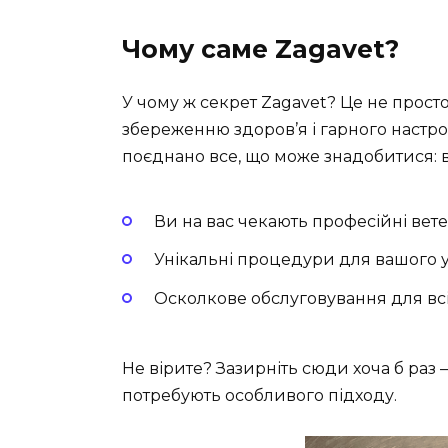
Чому саме Zagavet?
У чому ж секрет Zagavet? Це не прост
збереженню здоров’я і гарного настро
поєднано все, що може знадобитися: від
Ви на вас чекають професійні вет
Унікальні процедури для вашого 
Осколкове обслуговування для всі
Не вірите? Зазирніть сюди хоча б раз – 
потребують особливого підходу.