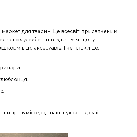
о маркет для тварин. Це всесвіт, присвячений
ю ваших улюбленців. Здається, що тут
 кормів до аксесуарів. І не тільки це.
еринари.
улюбленця.
х.
і ви зрозумієте, що ваші пухнасті друзі