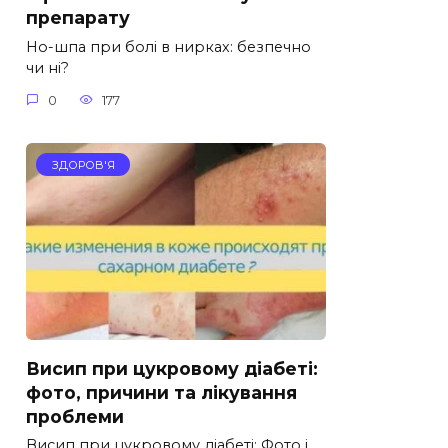
препарату
Но-шпа при болі в нирках: безпечно
чи ні?
0
177
ЗДОРОВ'Я
Висип при цукровому діабеті:
фото, причини та лікування
проблеми
Висип при цукровому діабеті: Фото і