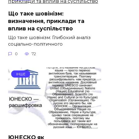
Що таке шовінізм:
визначення, приклади та
вплив на суспільство
Що таке шовінізм: Глибокий аналіз
соціально-політичного
0
72
ІНШЕ
ЮНЕСКО як