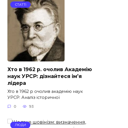
СТАТТІ
Хто в 1962 р. очолив Академію
наук УРСР: дізнайтеся ім’я
лідера
Хто в 1962 р очолив академію наук
УРСР: Аналіз історичної
0
93
ЛЮДИ