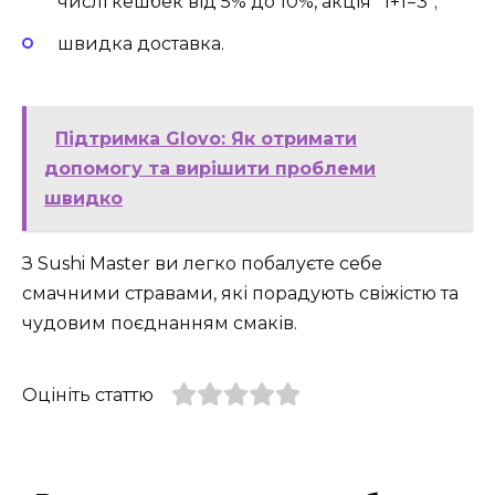
числі кешбек від 5% до 10%, акція “1+1=3”;
швидка доставка.
Підтримка Glovo: Як отримати
допомогу та вирішити проблеми
швидко
З Sushi Master ви легко побалуєте себе
смачними стравами, які порадують свіжістю та
чудовим поєднанням смаків.
Оцініть статтю