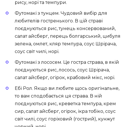
рису, норі та темпури.
Футомакі з тунцем. Чудовий вибір для
любителів гостренького. В цій страві
поєднуються рис, тунець консервований,
салат айсберг, перець болгарський, цибуля
зелена, омлет, кляр темпура, соус Шрірача,
соус світ чилі, норі.
Футомакі з лососем. Це гостра страва, в якій
поєднуються рис, лосось, соус Шрірача,
салат айсберг, огірок, крабовий мікс, норі.
Ебі Рол. Якщо ви любите щось оригінальне,
то вам сподобається ця страва. В ній
поєднуються рис, креветка темпура, крем
сир, салат айсберг, огірок, ікра тобіко, соус
світ чилі, соус горіховий (гострий), кунжут
чорний, норі.