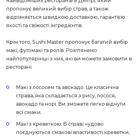
найвідоміших ресторанів в Дніпрі, який
пропонує великий вибір страв, а також
відрізняється швидкою доставкою, гарантією
якості та свіжості інгредієнтів.
Крім того, Sushi Master пропонує багатий вибір
макі, футомакі та ролів. Розглянемо
найпопулярніші з них, які ви можете замовити в
ресторані.
Макі з лососем та авокадо. Це класична
страва, яка складається з рису, лосося,
авокадо та норі. Ви зможете легко відчути
всі смаки.
Макі з креветкою. В страві чудово
поєднуються смакові властивості креветки,