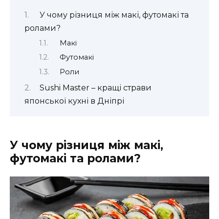
У чому різниця між макі, футомакі та
ролами?
Макі
Футомакі
Роли
Sushi Master – кращі страви
японської кухні в Дніпрі
У чому різниця між макі,
футомакі та ролами?