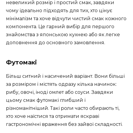
невеликий розмір і простий смак, завдяки
чому ідеально підходять для тих, хто цінує
мінімалізм та хоче відчути чистий смак кожного
компонента. Це гарний вибір для першого
знайомства з японською кухнею або як легке
доповнення до основного замовлення.
Футомакі
Більш ситний і насичений варіант. Вони більші
за розміром і містять одразу кілька начинок:
рибу, овочі, іноді омлет або соуси. Завдяки
цьому смак футомакі глибший і
різноманітніший. Такі роли часто обирають ті,
хто хоче наїстися та отримати яскраві
гастрономічні враження без зайвої складності.