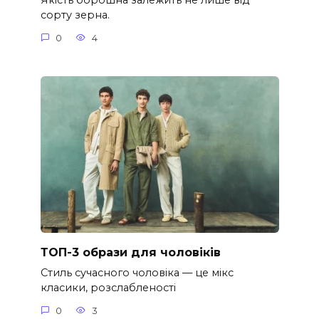
Якість борошна залежить не лише від
сорту зерна.
0
4
ТОП-3 образи для чоловіків
Стиль сучасного чоловіка — це мікс
класики, розслабленості
0
3