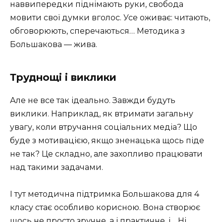
наввипередки піднімають руки, свобода
мовити свої думки вголос. Усе оживає: читають,
обговорюють, сперечаються… Методика з
Большакова — жива.
Труднощі і виклики
Але не все так ідеально. Завжди будуть
виклики. Наприклад, як втримати загальну
увагу, коли втручання соціальних медіа? Що
буде з мотивацією, якщо зненацька щось піде
не так? Це складно, але захопливо працювати
над такими задачами.
І тут методична підтримка Большакова для 4
класу стає особливо корисною. Вона створює
щось не просто зручне, а і практичне, і… Ні,