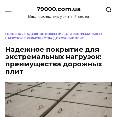
Перейти
79000.com.ua
до
вмісту
Ваш провідник у житті Львова
ГОЛОВНА
»
НАДЕЖНОЕ ПОКРЫТИЕ ДЛЯ ЭКСТРЕМАЛЬНЫХ
НАГРУЗОК: ПРЕИМУЩЕСТВА ДОРОЖНЫХ ПЛИТ
Надежное покрытие для
экстремальных нагрузок:
преимущества дорожных
плит