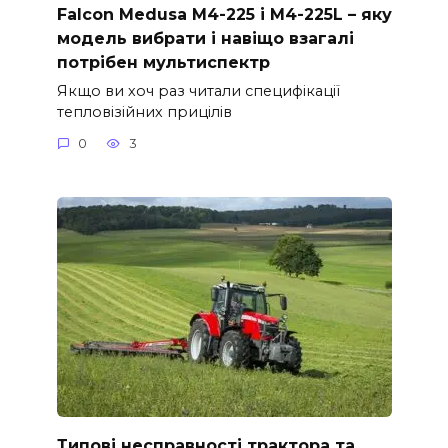
Falcon Medusa M4-225 і M4-225L – яку
модель вибрати і навіщо взагалі
потрібен мультиспектр
Якщо ви хоч раз читали специфікації
тепловізійних прицілів
0
3
Типові несправності трактора та