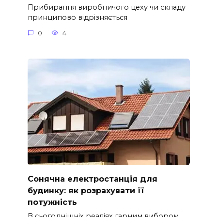
Прибирання виробничого цеху чи складу
принципово відрізняється
0
4
Сонячна електростанція для
будинку: як розрахувати її
потужність
В сьогоднішніх реаліях гарним вибором