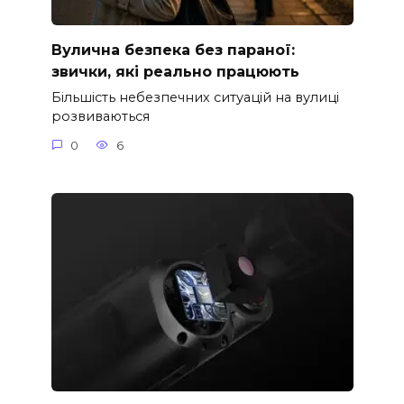
Вулична безпека без параної:
звички, які реально працюють
Більшість небезпечних ситуацій на вулиці
розвиваються
0
6