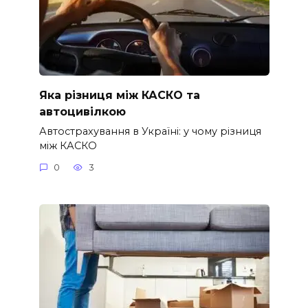
Яка різниця між КАСКО та
автоцивілкою
Автострахування в Україні: у чому різниця
між КАСКО
0
3