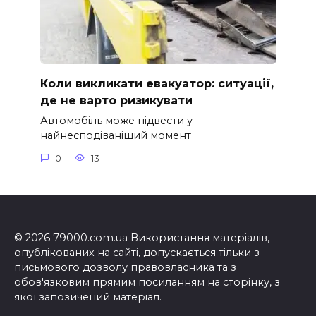
Коли викликати евакуатор: ситуації,
де не варто ризикувати
Автомобіль може підвести у
найнесподіваніший момент
0
13
© 2026 79000.com.ua Використання матеріалів,
опублікованих на сайті, допускається тільки з
письмового дозволу правовласника та з
обов'язковим прямим посиланням на сторінку, з
якої запозичений матеріал.