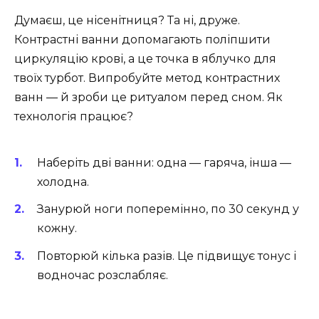
Думаєш, це нісенітниця? Та ні, друже.
Контрастні ванни допомагають поліпшити
циркуляцію крові, а це точка в яблучко для
твоїх турбот. Випробуйте метод контрастних
ванн — й зроби це ритуалом перед сном. Як
технологія працює?
Наберіть дві ванни: одна — гаряча, інша —
холодна.
Занурюй ноги поперемінно, по 30 секунд у
кожну.
Повторюй кілька разів. Це підвищує тонус і
водночас розслабляє.