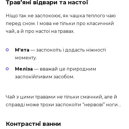
Трав’яні відвари та настої
Ніщо так не заспокоює, як чашка теплого чаю
перед сном. І мова не тільки про класичний
чай, а й про настої на травах.
М’ята
— заспокоїть і додасть ніжності
моменту.
Меліза
— вважай це природним
заспокійливим засобом.
Чай з цими травами не тільки смачний, але й
справді може трохи заспокоїти “нервові” ноги…
Контрастні ванни