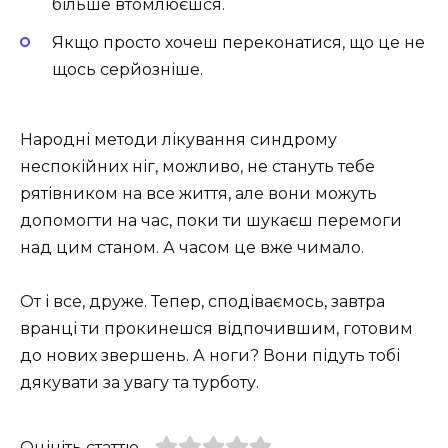
більше втомлюєшся.
Якщо просто хочеш переконатися, що це не
щось серйозніше.
Народні методи лікування синдрому
неспокійних ніг, можливо, не стануть тебе
рятівником на все життя, але вони можуть
допомогти на час, поки ти шукаєш перемоги
над цим станом. А часом це вже чимало.
От і все, друже. Тепер, сподіваємось, завтра
вранці ти прокинешся відпочившим, готовим
до нових звершень. А ноги? Вони підуть тобі
дякувати за увагу та турботу.
Оцініть статтю