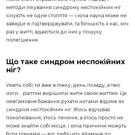
методи лікування синдрому неспокійних ніг
існують не одне століття — і хоча наука може не
завжди їх підтверджувати, та більшість з нас, хоч
раз у житті, вдаються до них у пошуку
полегшення.
Що таке синдром неспокійних
ніг?
Уявіть собі: ти вже в ліжку, день позаду, а твої
ноги… раптом вирішили жити своїм життям. Це
невгамовне бажання рухати ногами відоме як
синдром неспокійних ніг. Хтось відчуває
поколювання, хтось печіння, а хтось просто не
може знайти собі місця. І хоча причини можуть
бути різними — від дефіциту вітамінів до