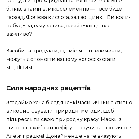
красу, а й про харчування. Вживайте більше
білків, вітамінів, мікроелементів — і все буде
гаразд. Фолієва кислота, залізо, цинк… Ви коли-
небудь задумувалися, наскільки це все
важливо?
Засоби та продукти, що містять ці елементи,
можуть допомогти вашому волоссю стати
міцнішим.
Сила народних рецептів
Згадаймо хоча б радянські часи. Жінки активно
використовували природні методи, щоб
підкреслити свою природну красу. Маски з
житнього хліба чи кефіру — звучить екзотично?
Але ж працює! Щонайменше на те вказують