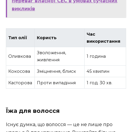
переваг власної СЕС в умовах сучасних
викликів
Час
Тип олії
Користь
використання
Зволоження,
Оливкова
1 година
живлення
Кокосова
Зміцнення, блиск
45 хвилин
Касторова
Проти випадіння
1 год. 30 хв.
Їжа для волосся
Існує думка, що волосся — це не лише про