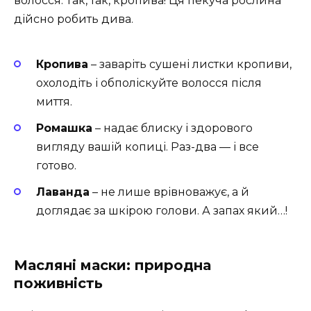
волосся. Так, так, кропива! Ця пекуча рослина
дійсно робить дива.
Кропива
– заваріть сушені листки кропиви,
охолодіть і обполіскуйте волосся після
миття.
Ромашка
– надає блиску і здорового
вигляду вашій копиці. Раз-два — і все
готово.
Лаванда
– не лише врівноважує, а й
доглядає за шкірою голови. А запах який…!
Масляні маски: природна
поживність