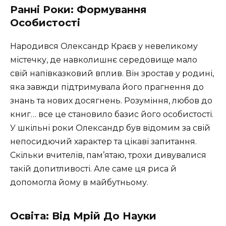
Ранні Роки: Формування
Особистості
Народився Олександр Краєв у невеликому
містечку, де навколишнє середовище мало
свій напівказковий вплив. Він зростав у родині,
яка завжди підтримувала його прагнення до
знань та нових досягнень. Розуміння, любов до
книг… все це становило базис його особистості.
У шкільні роки Олександр був відомим за свій
непосидючий характер та цікаві запитання.
Скільки вчителів, пам’ятаю, трохи дивувалися
такій допитливості. Але саме ця риса й
допомогла йому в майбутньому.
Освіта: Від Мрій До Науки