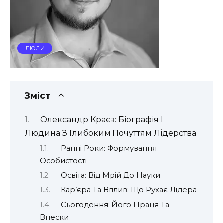
ЛЮДИ
Зміст
Олександр Краєв: Біографія І
Людина З Глибоким Почуттям Лідерства
Ранні Роки: Формування
Особистості
Освіта: Від Мрій До Науки
Кар’єра Та Вплив: Що Рухає Лідера
Сьогодення: Його Праця Та
Внески