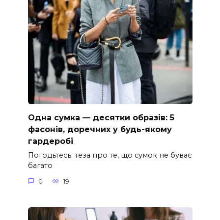
Одна сумка — десятки образів: 5
фасонів, доречних у будь-якому
гардеробі
Погодьтесь: теза про те, що сумок не буває
багато
0
19