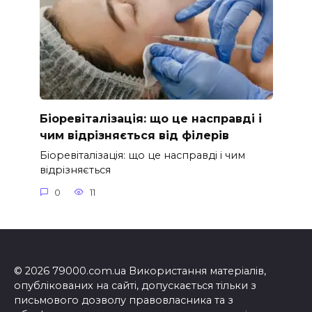
Біоревіталізація: що це насправді і
чим відрізняється від філерів
Біоревіталізація: що це насправді і чим
відрізняється
0
11
© 2026 79000.com.ua Використання матеріалів,
опублікованих на сайті, допускається тільки з
письмового дозволу правовласника та з