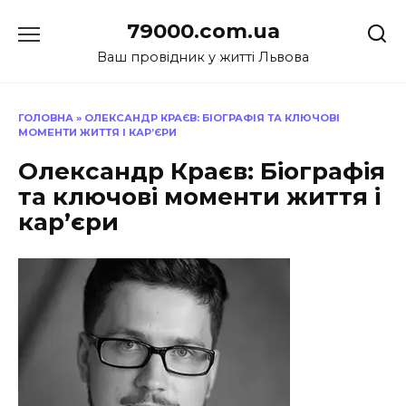
Перейти
79000.com.ua
до
вмісту
Ваш провідник у житті Львова
ГОЛОВНА
»
ОЛЕКСАНДР КРАЄВ: БІОГРАФІЯ ТА КЛЮЧОВІ
МОМЕНТИ ЖИТТЯ І КАР’ЄРИ
Олександр Краєв: Біографія
та ключові моменти життя і
кар’єри