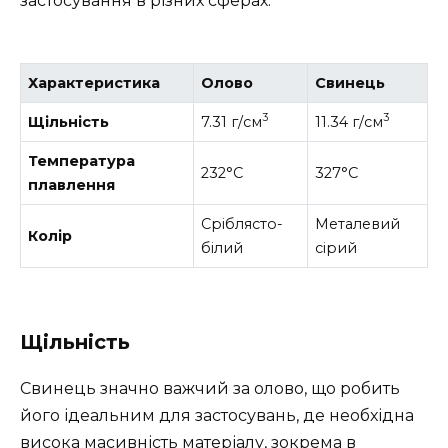
застосування в різних сферах.
Характеристика
Олово
Свинець
3
3
Щільність
7.31 г/см
11.34 г/см
Температура
232°C
327°C
плавлення
Сріблясто-
Металевий
Колір
білий
сірий
Щільність
Свинець значно важчий за олово, що робить
його ідеальним для застосувань, де необхідна
висока масивність матеріалу, зокрема в