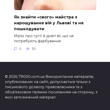
Як знайти «свого» майстра з
нарощування вій у Львові та не
пошкодувати
Мрію про густі й довгі вії, що не
потребують фарбування
0
35
© 2026 79000.com.ua Використання матеріалів,
опублікованих на сайті, допускається тільки з
письмового дозволу правовласника та з
обов'язковим прямим посиланням на сторінку, з
якої запозичений матеріал.