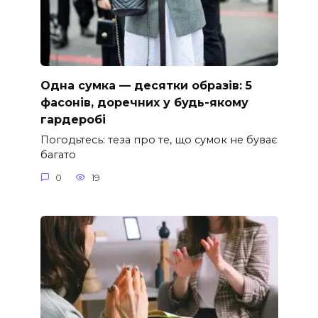
Одна сумка — десятки образів: 5
фасонів, доречних у будь-якому
гардеробі
Погодьтесь: теза про те, що сумок не буває
багато
0
19