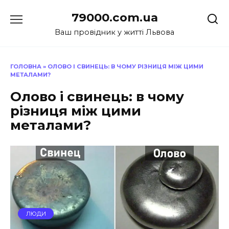
Перейти
79000.com.ua
до
вмісту
Ваш провідник у житті Львова
ГОЛОВНА
»
ОЛОВО І СВИНЕЦЬ: В ЧОМУ РІЗНИЦЯ МІЖ ЦИМИ
МЕТАЛАМИ?
Олово і свинець: в чому
різниця між цими
металами?
ЛЮДИ