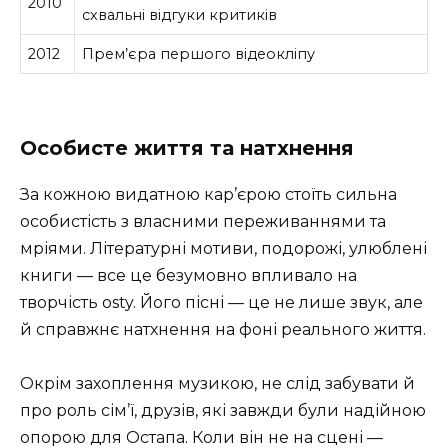
2010
схвальні відгуки критиків
2012
Прем’єра першого відеокліпу
Особисте життя та натхнення
За кожною видатною кар’єрою стоїть сильна
особистість з власними переживаннями та
мріями. Літературні мотиви, подорожі, улюблені
книги — все це безумовно впливало на
творчість osty. Його пісні — це не лише звук, але
й справжнє натхнення на фоні реального життя.
Окрім захоплення музикою, не слід забувати й
про роль сім’ї, друзів, які завжди були надійною
опорою для Остапа. Коли він не на сцені —