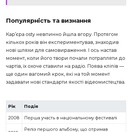
Популярність та визнання
Кар’єра osty невпинно йшла вгору. Протягом
кількох років він експериментував, знаходив
нові шляхи для самовираження. І ось настав
момент, коли його твори почали потрапляти до
чартів, їх охоче ставили на радіо. Поява кліпів —
ще один вагомий крок, які на той момент
задавали нові стандарти якості відеомистецтва.
Рік
Подія
2008
Перша участь в національному фестивалі
Реліз першого альбому, що отримав