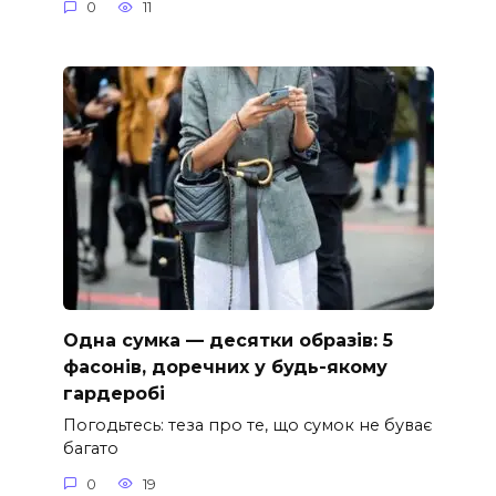
0
11
Одна сумка — десятки образів: 5
фасонів, доречних у будь-якому
гардеробі
Погодьтесь: теза про те, що сумок не буває
багато
0
19