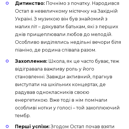
Дитинство:
Почнімо з початку. Народився
Остап в невеличкому містечку на Західній
Україні. З музикою він був знайомий з
малих літ – дякувати батькам, які з перших
днів прищеплювали любов до мелодій.
Особливо виділялись недільні вечори біля
піаніно, де родина співала разом.
Захоплення:
Школа, як це часто буває, теж
відігравала важливу роль у його
становленні. Завжди активний, прагнув
виступати на шкільних концертах, де
радував однокласників своєю
енергетикою. Вже тоді в нім помічали
особливі нотки у голосі – той захоплюючий
тембр.
Перші успіхи:
Згодом Остап почав взяти