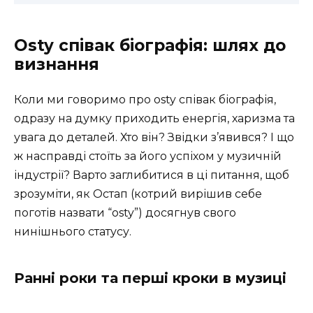
Osty співак біографія: шлях до
визнання
Коли ми говоримо про osty співак біографія,
одразу на думку приходить енергія, харизма та
увага до деталей. Хто він? Звідки з’явився? І що
ж насправді стоїть за його успіхом у музичній
індустрії? Варто заглибитися в ці питання, щоб
зрозуміти, як Остап (котрий вирішив себе
поготів назвати “osty”) досягнув свого
нинішнього статусу.
Ранні роки та перші кроки в музиці