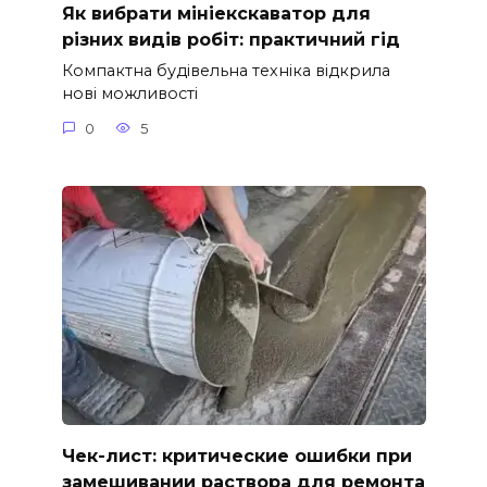
Як вибрати мініекскаватор для
різних видів робіт: практичний гід
Компактна будівельна техніка відкрила
нові можливості
0
5
Чек-лист: критические ошибки при
замешивании раствора для ремонта