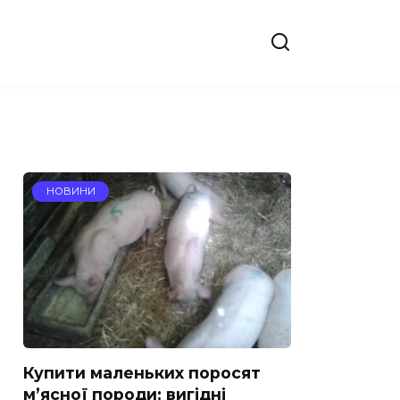
НОВИНИ
Купити маленьких поросят
м’ясної породи: вигідні