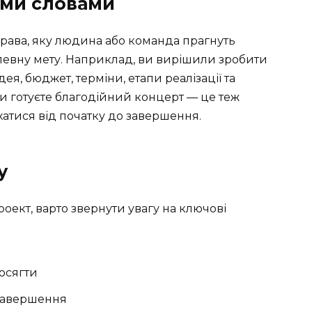
ими словами
права, яку людина або команда прагнуть
певну мету. Наприклад, ви вирішили зробити
дея, бюджет, терміни, етапи реалізації та
ми готуєте благодійний концерт — це теж
ухатися від початку до завершення.
у
оект, варто звернути увагу на ключові
осягти
 завершення