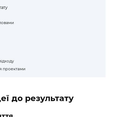
тату
ловами
підходу
ня проектами
деї до результату
яття