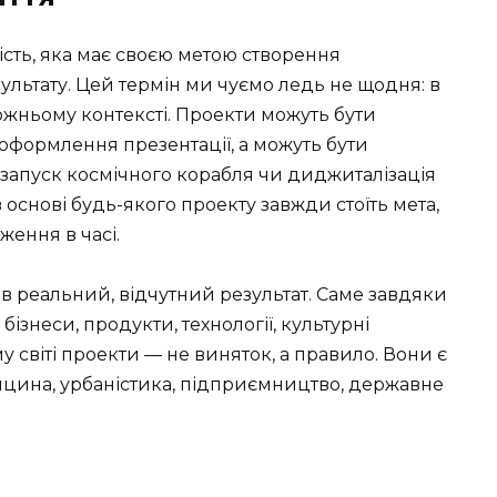
ість, яка має своєю метою створення
зультату. Цей термін ми чуємо ледь не щодня: в
дожньому контексті. Проекти можуть бути
оформлення презентації, а можуть бути
 запуск космічного корабля чи диджиталізація
в основі будь-якого проекту завжди стоїть мета,
ження в часі.
в реальний, відчутний результат. Саме завдяки
ізнеси, продукти, технології, культурні
ому світі проекти — не виняток, а правило. Вони є
дицина, урбаністика, підприємництво, державне