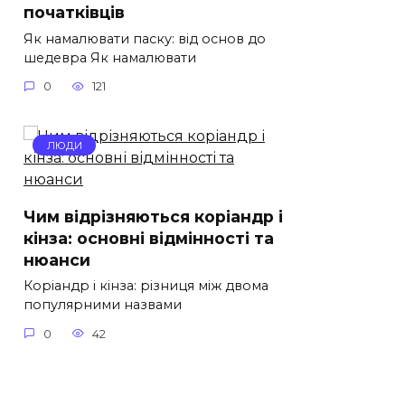
початківців
Як намалювати паску: від основ до
шедевра Як намалювати
0
121
ЛЮДИ
Чим відрізняються коріандр і
кінза: основні відмінності та
нюанси
Коріандр і кінза: різниця між двома
популярними назвами
0
42