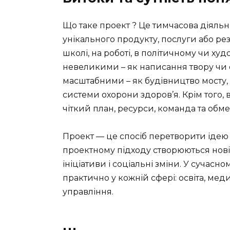
Що таке проект ? Це тимчасова діяльн
унікального продукту, послуги або ре
школі, на роботі, в політичному чи ху
невеликими – як написання твору чи 
масштабними – як будівництво мосту,
системи охорони здоров’я. Крім того, 
чіткий план, ресурси, команда та обме
Проект — це спосіб перетворити ідею 
проектному підходу створюються нові б
ініціативи і соціальні зміни. У сучасн
практично у кожній сфері: освіта, ме
управління.