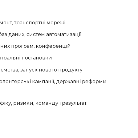
монт, транспортні мережі
аз даних, систем автоматизації
ьних програм, конференцій
еатральні постановки
ємства, запуск нового продукту
 волонтерські кампанії, державні реформи
іку, ризики, команду і результат.