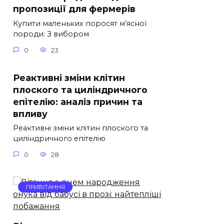
пропозиції для фермерів
Купити маленьких поросят м’ясної
породи: З вибором
0
23
Реактивні зміни клітин
плоского та циліндричного
епітелію: аналіз причин та
впливу
Реактивні зміни клітин плоского та
циліндричного епітелію
0
28
ПРИВІТАННЯ