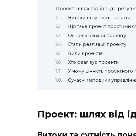
Проект: шлях від ідеї до резуль
Витоки та сутність поняття
Що таке проект простими с
Основні ознаки проекту
Етапи реалізації проекту
Види проектів
Хто реалізує проекти
У чому цінність проектного 
Сучасні методики управлін
Проект: шлях від і
Витоки та сутність пон