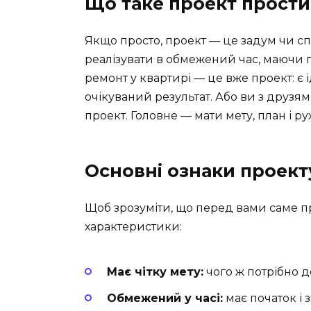
Що таке проект прост
Якщо просто, проект — це задум чи с
реалізувати в обмежений час, маючи 
ремонт у квартирі — це вже проект: є і
очікуваний результат. Або ви з друзя
проект. Головне — мати мету, план і р
Основні ознаки проект
Щоб зрозуміти, що перед вами саме пр
характеристики:
Має чітку мету:
чого ж потрібно д
Обмежений у часі:
має початок і