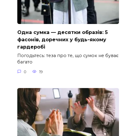
Одна сумка — десятки образів: 5
фасонів, доречних у будь-якому
гардеробі
Погодьтесь: теза про те, що сумок не буває
багато
0
19