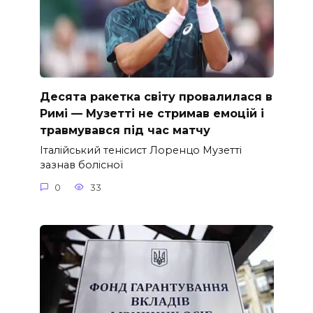
Десята ракетка світу провалилася в
Римі — Музетті не стримав емоцій і
травмувався під час матчу
Італійський тенісист Лоренцо Музетті
зазнав болісної
0
33