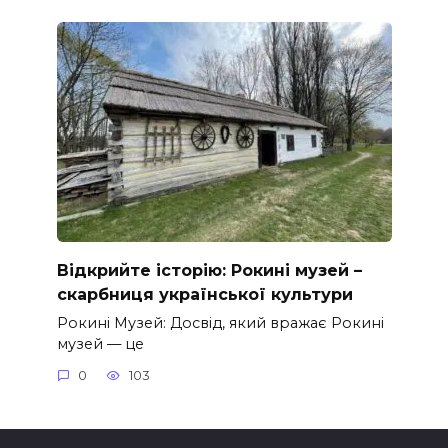
Відкрийте історію: Рокині музей –
скарбниця української культури
Рокині Музей: Досвід, який вражає Рокині
музей — це
0
103