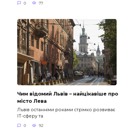
0
77
Чим відомий Львів – найцікавіше про
місто Лева
Львів останніми роками стрімко розвиває
ІТ-сферу та
0
92