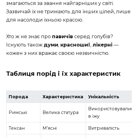
змагаються за звання найгарніших у світі.
Зазвичай їх не тримають для інших цілей, лише
для насолоди їхньою красою.
Хто ж не знає про
павичів
серед голубів?
Існують також
думи
,
красношиї
,
лікерні
—
кожен з них вражає своєю незвичністю.
Таблиця порід і їх характеристик
Порода
Характеристика
Унікальність
Використовувались
Римські
Велика статура
в їжу
Тексан
М’ясні
Витривалість