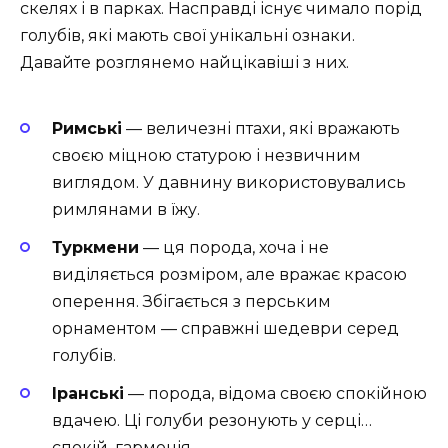
скелях і в парках. Насправді існує чимало порід
голубів, які мають свої унікальні ознаки.
Давайте розглянемо найцікавіші з них.
Римські
— величезні птахи, які вражають
своєю міцною статурою і незвичним
виглядом. У давнину використовувались
римлянами в їжу.
Туркмени
— ця порода, хоча і не
виділяється розміром, але вражає красою
оперення. Збігається з перським
орнаментом — справжні шедеври серед
голубів.
Іранські
— порода, відома своєю спокійною
вдачею. Ці голуби резонують у серці…
спокій, гармонія…