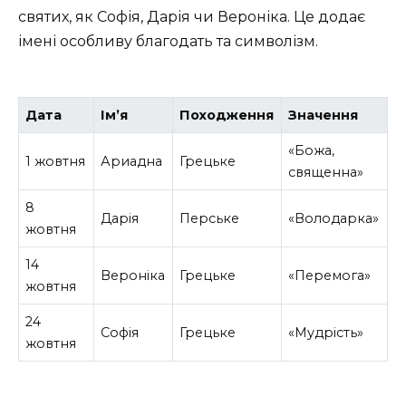
святих, як Софія, Дарія чи Вероніка. Це додає
імені особливу благодать та символізм.
Дата
Ім’я
Походження
Значення
«Божа,
1 жовтня
Ариадна
Грецьке
священна»
8
Дарія
Перське
«Володарка»
жовтня
14
Вероніка
Грецьке
«Перемога»
жовтня
24
Софія
Грецьке
«Мудрість»
жовтня