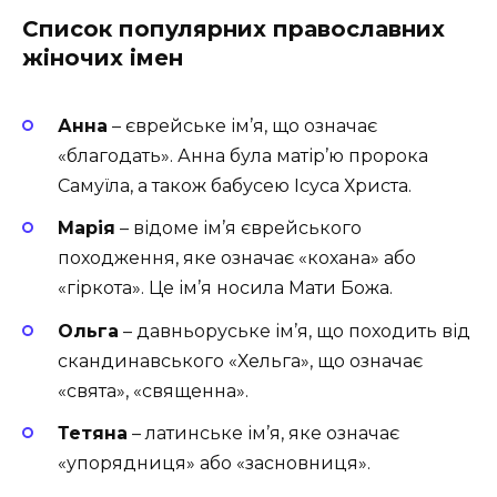
Список популярних православних
жіночих імен
Анна
– єврейське ім’я, що означає
«благодать». Анна була матір’ю пророка
Самуїла, а також бабусею Ісуса Христа.
Марія
– відоме ім’я єврейського
походження, яке означає «кохана» або
«гіркота». Це ім’я носила Мати Божа.
Ольга
– давньоруське ім’я, що походить від
скандинавського «Хельга», що означає
«свята», «священна».
Тетяна
– латинське ім’я, яке означає
«упорядниця» або «засновниця».