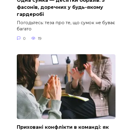
Одна сумка — десятки образів: 5
фасонів, доречних у будь-якому
гардеробі
Погодьтесь: теза про те, що сумок не буває
багато
0
19
Приховані конфлікти в команді: як