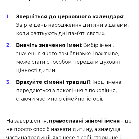
Зверніться до церковного календаря
:
Звірте день народження дитини з датами,
коли святкують дні пам’яті святих.
Вивчіть значення імені
: Вибір імені,
значення якого вам близьке і важливе,
може стати способом передати духовні
цінності дитині.
Врахуйте сімейні традиції
: Іноді імена
передаються з покоління в покоління,
стаючи частиною сімейної історії.
На завершення,
православні жіночі імена
– це
не просто спосіб назвати дитину, а значуща
частина традиції, яка несе в собі історичне і