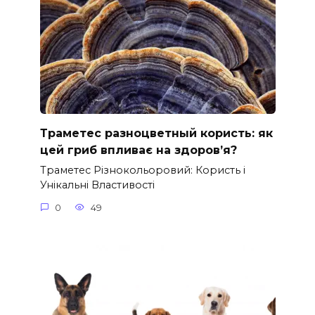
Траметес разноцветный користь: як
цей гриб впливає на здоров’я?
Траметес Різнокольоровий: Користь і
Унікальні Властивості
0
49