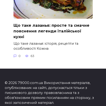
Що таке лазанья: просте та смачне
пояснення легенди італійської
кухні
Що таке лазанья: історія, рецепти та
особливості Кожна
0
63
© 2026 79000.com.ua Використання матеріалів,
опублікованих на сайті, допускається тільки з
письмового дозволу правовласника та з
обов'язковим прямим посиланням на сторінку, з
якої запозичений матеріал.