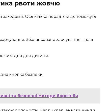
тика рвоти жовчю
заходами. Ось кілька порад, які допоможуть
ю харчування. Збалансоване харчування – наш
режим дня для дитини.
одна кнопка безпеки.
тивні та безпечні методи боротьби
ть також допомогти. Наприклад, виключення з