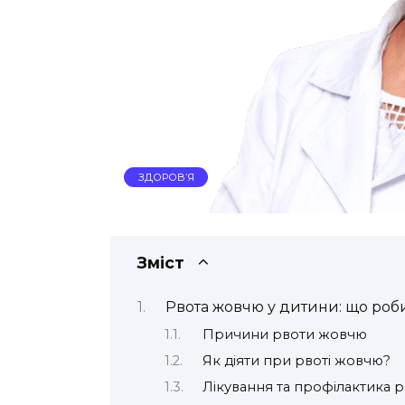
ЗДОРОВ’Я
Зміст
Рвота жовчю у дитини: що роб
Причини рвоти жовчю
Як діяти при рвоті жовчю?
Лікування та профілактика 