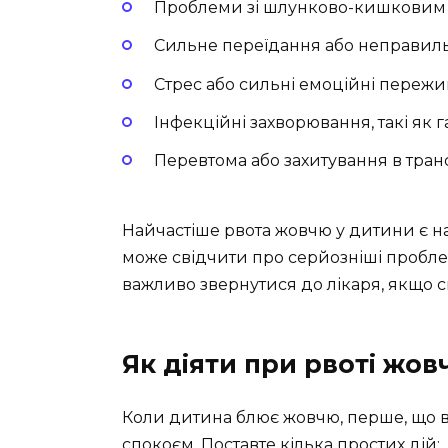
Проблеми зі шлунково-кишковим 
Сильне переїдання або неправиль
Стрес або сильні емоційні пережи
Інфекційні захворювання, такі як 
Перевтома або захитування в транс
Найчастіше рвота жовчю у дитини є на
може свідчити про серйозніші пробле
важливо звернутися до лікаря, якщо 
Як діяти при рвоті жов
Коли дитина блює жовчю, перше, що в
спокоєм. Поставте кілька простих дій: