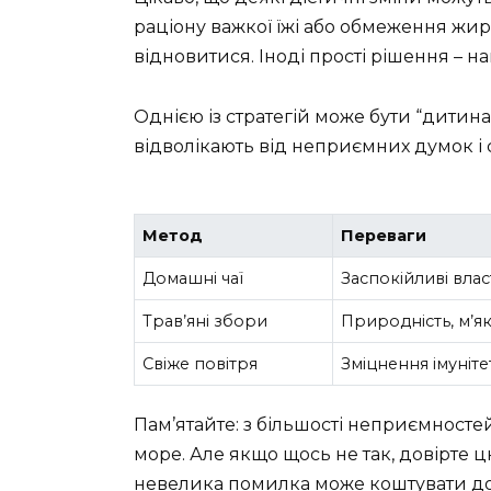
раціону важкої їжі або обмеження жир
відновитися. Іноді прості рішення – н
Однією із стратегій може бути “дитина-
відволікають від неприємних думок і 
Метод
Переваги
Домашні чаї
Заспокійливі вла
Трав’яні збори
Природність, м’як
Свіже повітря
Зміцнення імуніте
Пам’ятайте: з більшості неприємносте
море. Але якщо щось не так, довірте 
невелика помилка може коштувати д