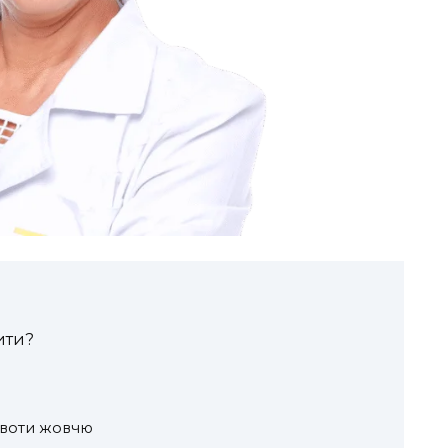
ити?
рвоти жовчю