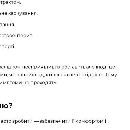
трактом.
не харчування.
вання.
гастроентерит.
порті.
слідком несприятливих обставин, але іноді це
ми, як наприклад, кишкова непрохідність. Тому
симптоми не проходять.
чю?
арто зробити — забезпечити її комфортом і