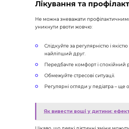
Лікування та профілак
Не можна зневажати профілактичними 
уникнути рвоти жовчю:
Слідкуйте за регулярністю і якіст
найліпший друг.
Передбачте комфорт і спокійний 
Обмежуйте стресові ситуації.
Регулярні огляди у педіатра – ще 
Як вивести воші у дитини: ефек
Цікаво, що деякі дієтичні зміни можу