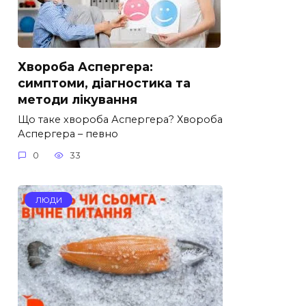
Хвороба Аспергера:
симптоми, діагностика та
методи лікування
Що таке хвороба Аспергера? Хвороба
Аспергера – певно
0
33
ЛЮДИ