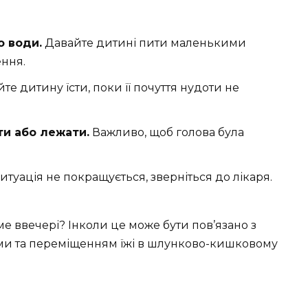
о води.
Давайте дитині пити маленькими
ння.
е дитину їсти, поки її почуття нудоти не
ти або лежати.
Важливо, щоб голова була
туація не покращується, зверніться до лікаря.
ме ввечері? Інколи це може бути пов’язано з
 та переміщенням їжі в шлунково-кишковому