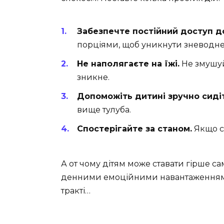
Забезпечте постійний доступ д
порціями, щоб уникнути зневодне
Не наполягаєте на їжі.
Не змушуйт
зникне.
Допоможіть дитині зручно сиді
вище тулуба.
Спостерігайте за станом.
Якщо си
А от чому дітям може ставати гірше са
денними емоційними навантаженнями
тракті…