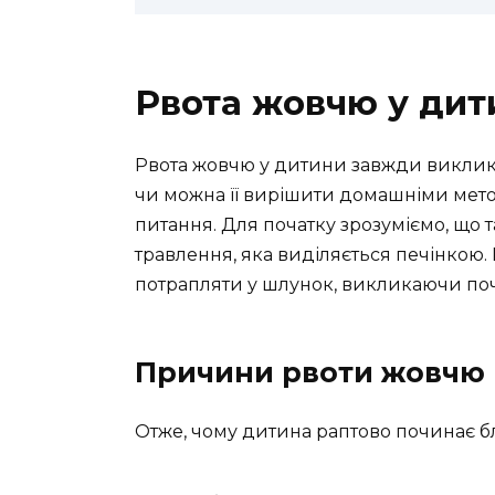
Рвота жовчю у дит
Рвота жовчю у дитини завжди виклика
чи можна її вирішити домашніми мет
питання. Для початку зрозуміємо, що т
травлення, яка виділяється печінкою. 
потрапляти у шлунок, викликаючи почу
Причини рвоти жовчю
Отже, чому дитина раптово починає б