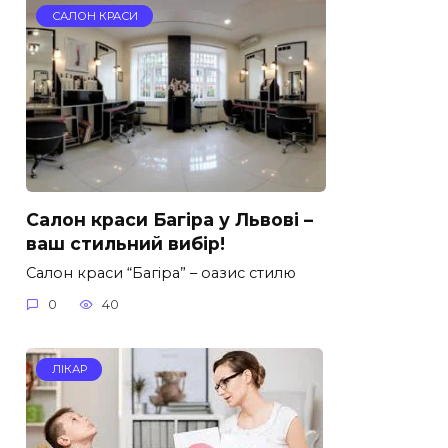
САЛОН КРАСИ
Салон краси Багіра у Львові –
ваш стильний вибір!
Салон краси “Багіра” – оазис стилю
0
40
ЛІКАР