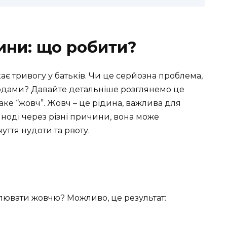
ини: що робити?
є тривогу у батьків. Чи це серйозна проблема,
одами? Давайте детальніше розглянемо це
аке “жовч”. Жовч – це рідина, важлива для
Іноді через різні причини, вона може
ття нудоти та рвоту.
лювати жовчю? Можливо, це результат: