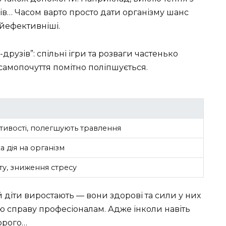
ів… Часом варто просто дати організму шанс
айефективніші.
друзів”: спільні ігри та розваги частенько
самопочуття помітно поліпшується.
стивості, полегшують травлення
а дія на організм
ту, зниження стресу
й діти виростають — вони здорові та сили у них
цю справу професіоналам. Адже інколи навіть
орого…