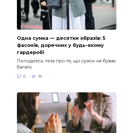
Одна сумка — десятки образів: 5
фасонів, доречних у будь-якому
гардеробі
Погодьтесь: теза про те, що сумок не буває
багато
0
19