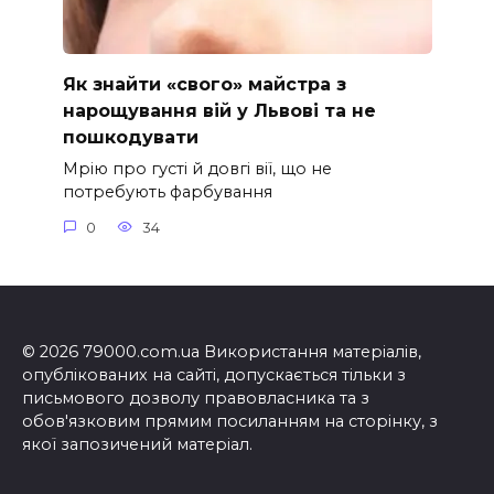
Як знайти «свого» майстра з
нарощування вій у Львові та не
пошкодувати
Мрію про густі й довгі вії, що не
потребують фарбування
0
34
© 2026 79000.com.ua Використання матеріалів,
опублікованих на сайті, допускається тільки з
письмового дозволу правовласника та з
обов'язковим прямим посиланням на сторінку, з
якої запозичений матеріал.