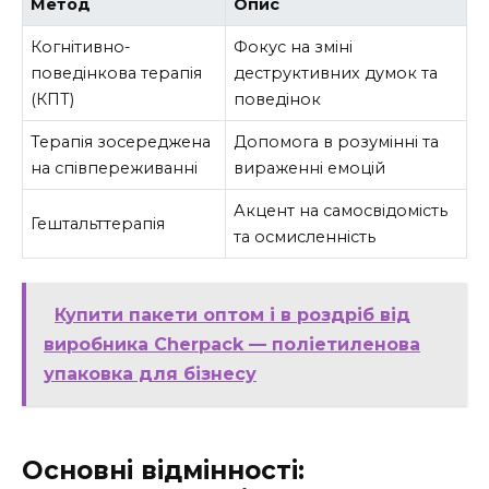
Метод
Опис
Когнітивно-
Фокус на зміні
поведінкова терапія
деструктивних думок та
(КПТ)
поведінок
Терапія зосереджена
Допомога в розумінні та
на співпереживанні
вираженні емоцій
Акцент на самосвідомість
Гештальттерапія
та осмисленність
Купити пакети оптом і в роздріб від
виробника Cherpack — поліетиленова
упаковка для бізнесу
Основні відмінності: