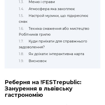
Меню і страви
Атмосфера яка захоплює
Настрой музики, що підкреслює
смак
Техніка смаження або мистецтво
Робітників грилю
Куди приїхати для справжнього
задоволення?
Як доїхати: інтерактивна карта
Висновок
Реберня на !FESTrepublic:
Занурення в львівську
гастрономію