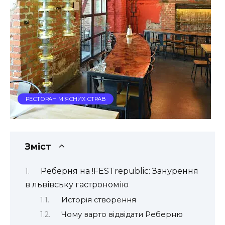
РЕСТОРАН М'ЯСНИХ СТРАВ
Зміст
Реберня на !FESTrepublic: Занурення
в львівську гастрономію
Исторія створення
Чому варто відвідати Реберню