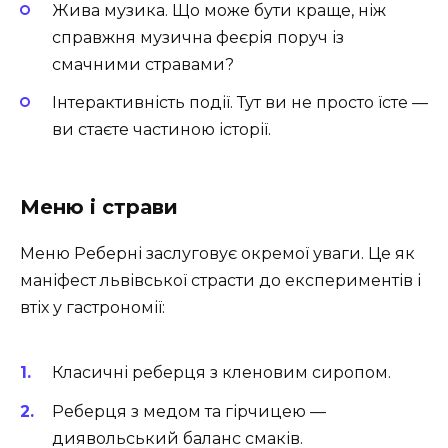
Жива музика. Що може бути краще, ніж
справжня музична феєрія поруч із
смачними стравами?
Інтерактивність події. Тут ви не просто їсте —
ви стаєте частиною історії.
Меню і страви
Меню Реберні заслуговує окремої уваги. Це як
маніфест львівської страсти до експериментів і
втіх у гастрономії:
Класичні реберця з кленовим сиропом.
Реберця з медом та гірчицею —
диявольський баланс смаків.