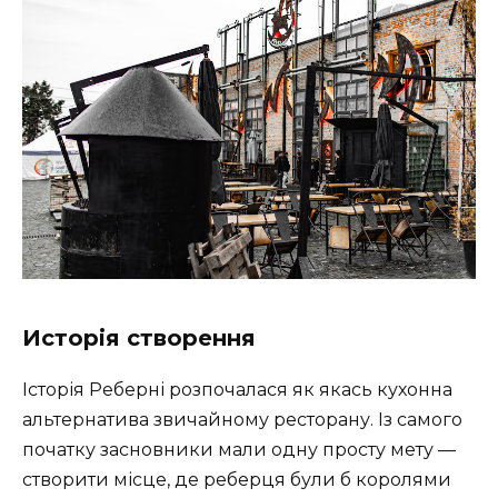
Исторія створення
Історія Реберні розпочалася як якась кухонна
альтернатива звичайному ресторану. Із самого
початку засновники мали одну просту мету —
створити місце, де реберця були б королями