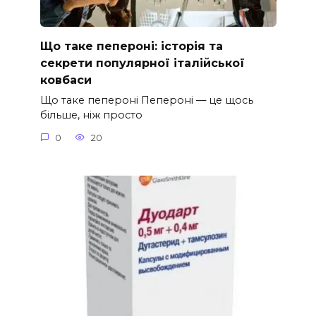
Що таке пепероні: історія та
секрети популярної італійської
ковбаси
Що таке пепероні Пепероні — це щось
більше, ніж просто
0
20