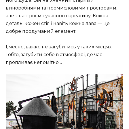
його душа. Він натхненний старими
виноробнями та промисловими просторами,
але з настроєм сучасного креативу. Кожна
деталь, кожен стіл і навіть кожна лава — це
добре продуманий елемент.
І, чесно, важко не загубитись у таких місцях.
Тобто, загубити себе в атмосфері, де час
пропливає непомітно…