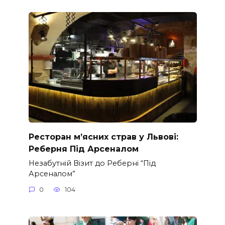
Ресторан м’ясних страв у Львові:
Реберня Під Арсеналом
Незабутній Візит до Реберні “Під
Арсеналом”
0
104