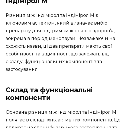
Індімірол М
Різниця між Індімірол та Індімірол М є
ключовим аспектом, який визначає вибір
препарату для підтримки жіночого здоров’я,
зокрема в період менопаузи. Незважаючи на
схожість назви, ці два препарати мають свої
особливості та відмінності, що залежать від
складу, функціональних компонентів та
застосування.
Склад та функціональні
компоненти
Основна різниця між Індімірол та Індімірол М
полягає в складі їхніх активних компонентів. Це
впливає на специфіку їхнього застосування та