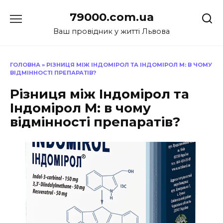
Перейти
79000.com.ua
до
вмісту
Ваш провідник у житті Львова
ГОЛОВНА
»
РІЗНИЦЯ МІЖ ІНДОМІРОЛ ТА ІНДОМІРОЛ М: В ЧОМУ
ВІДМІННОСТІ ПРЕПАРАТІВ?
Різниця між Індомірол та
Індомірол М: в чому
відмінності препаратів?