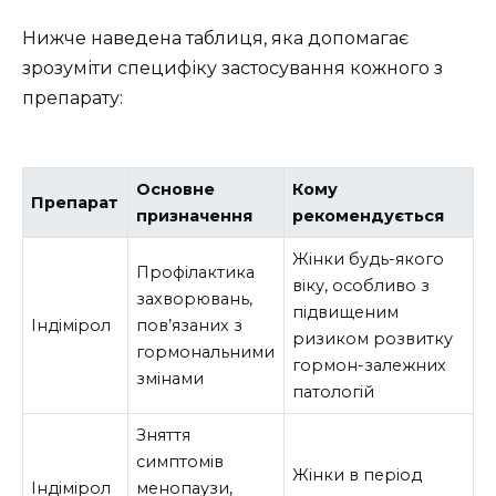
Нижче наведена таблиця, яка допомагає
зрозуміти специфіку застосування кожного з
препарату:
Основне
Кому
Препарат
призначення
рекомендується
Жінки будь-якого
Профілактика
віку, особливо з
захворювань,
підвищеним
Індімірол
пов’язаних з
ризиком розвитку
гормональними
гормон-залежних
змінами
патологій
Зняття
симптомів
Жінки в період
Індімірол
менопаузи,