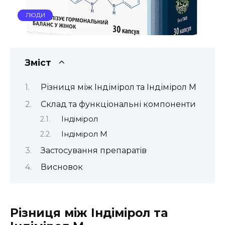
ЛЮДИ
Зміст
Різниця між Індімірол та Індімірол М
Склад та функціональні компоненти
Індімірол
Індімірол М
Застосування препаратів
Висновок
Різниця між Індімірол та