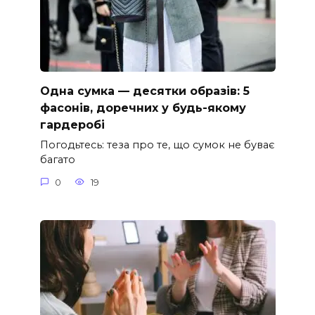
Одна сумка — десятки образів: 5
фасонів, доречних у будь-якому
гардеробі
Погодьтесь: теза про те, що сумок не буває
багато
0
19