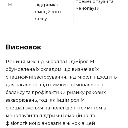
пременопаузи та
М
підтримка
менопаузи
емоційного
стану
Висновок
Різниця між Індімірол та Індімірол М
обумовлена їх складом, що визначає їх
специфічні застосування. Індімірол підходить
для загальної підтримки гормонального
балансу та профілактики ризику ракових
захворювань, тоді як Індімірол М
спеціалізується на полегшенні симптомів
менопаузи та підтримці емоційної та
фізіологічної рівноваги в жінок в цей