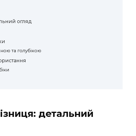
альний огляд
ки
иною та голубікою
ористання
біки
різниця: детальний