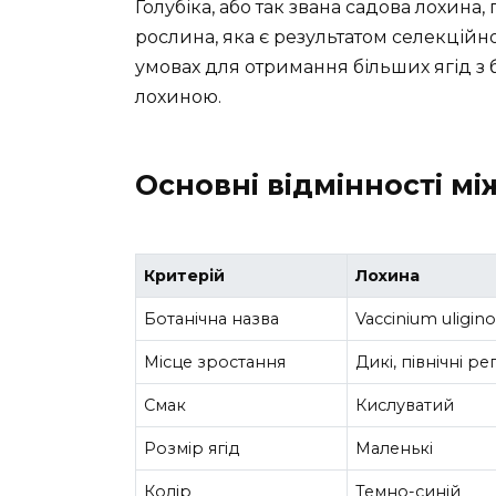
Голубіка, або так звана садова лохина
рослина, яка є результатом селекційн
умовах для отримання більших ягід з 
лохиною.
Основні відмінності м
Критерій
Лохина
Ботанічна назва
Vaccinium uligi
Місце зростання
Дикі, північні ре
Смак
Кислуватий
Розмір ягід
Маленькі
Колір
Темно-синій