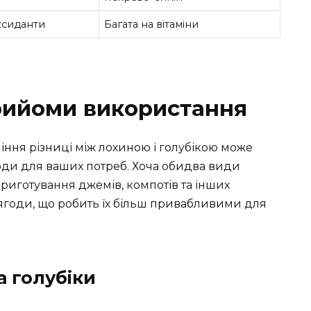
ксиданти
Багата на вітаміни
рийоми використання
міння різниці між лохиною і голубікою може
оди для ваших потреб. Хоча обидва види
риготування джемів, компотів та інших
і ягоди, що робить їх більш привабливими для
а голубіки