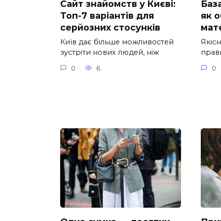
Сайт знайомств у Києві:
База
Топ-7 варіантів для
як 
серйозних стосунків
мат
Київ дає більше можливостей
Якіс
зустріти нових людей, ніж
прав
0
6
0