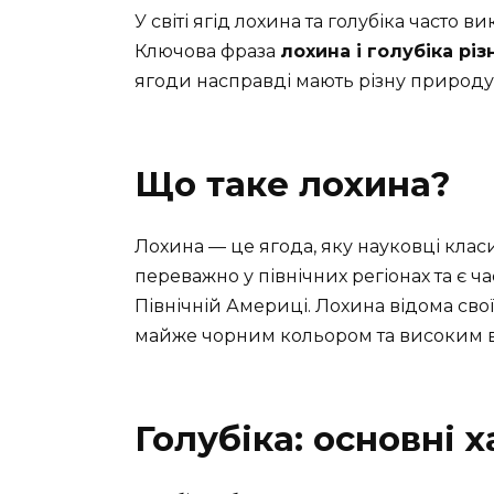
У світі ягід лохина та голубіка часто
Ключова фраза
лохина і голубіка рі
ягоди насправді мають різну природу,
Що таке лохина?
Лохина — це ягода, яку науковці кла
переважно у північних регіонах та є ча
Північній Америці. Лохина відома св
майже чорним кольором та високим вмі
Голубіка: основні 