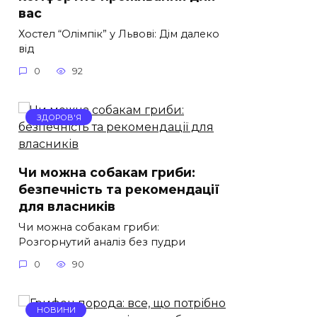
вас
Хостел “Олімпік” у Львові: Дім далеко
від
0
92
ЗДОРОВ'Я
Чи можна собакам гриби:
безпечність та рекомендації
для власників
Чи можна собакам гриби:
Розгорнутий аналіз без пудри
0
90
НОВИНИ