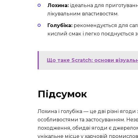
Лохина:
ідеальна для приготування
лікувальним властивостям.
Голубіка:
рекомендується для сала
кислий смак і легко поєднується 
Що таке Scratch: основи візуал
Підсумок
Лохина і голубіка — це дві різні яго
особливостями та застосуванням. Незв
походження, обидві ягоди є джерелом 
унікальне місце у харчовій промислов