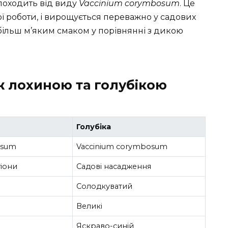
, походить від виду
Vaccinium corymbosum
. Це
ої роботи, і вирощується переважно у садових
більш м’яким смаком у порівнянні з дикою
іж лохиною та голубікою
Голубіка
nosum
Vaccinium corymbosum
гіони
Садові насадження
Солодкуватий
Великі
Яскраво-синій