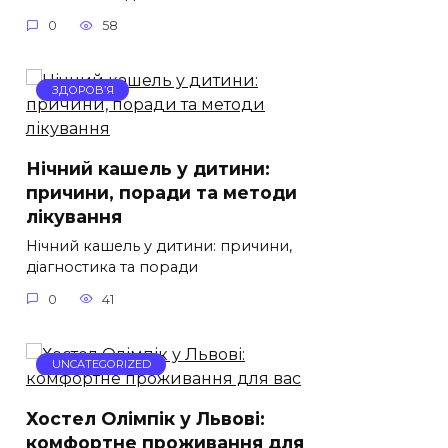
0
58
ЗДОРОВ’Я
Нічний кашель у дитини:
причини, поради та методи
лікування
Нічний кашель у дитини: причини,
діагностика та поради
0
41
UNCATEGORIZED
Хостел Олімпік у Львові:
комфортне проживання для