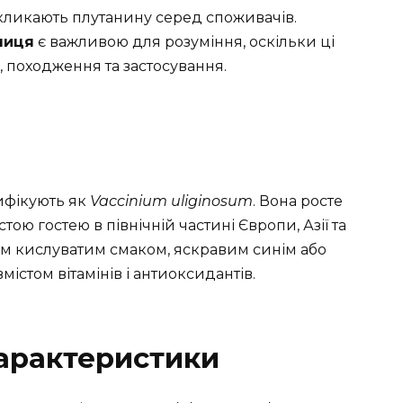
 викликають плутанину серед споживачів.
зниця
є важливою для розуміння, оскільки ці
 походження та застосування.
сифікують як
Vaccinium uliginosum
. Вона росте
стою гостею в північній частині Європи, Азії та
оїм кислуватим смаком, яскравим синім або
стом вітамінів і антиоксидантів.
характеристики