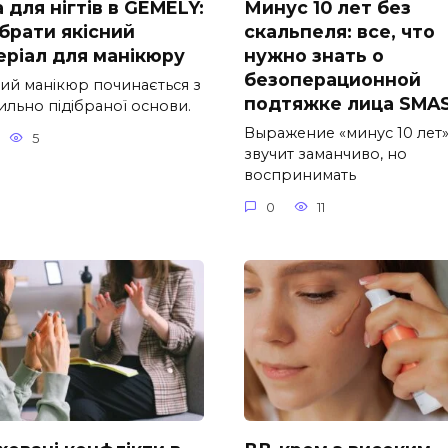
 для нігтів в GEMELY:
Минус 10 лет без
обрати якісний
скальпеля: все, что
еріал для манікюру
нужно знать о
безоперационной
ний манікюр починається з
подтяжке лица SMA
ильно підібраної основи.
Выражение «минус 10 лет
5
звучит заманчиво, но
воспринимать
0
11