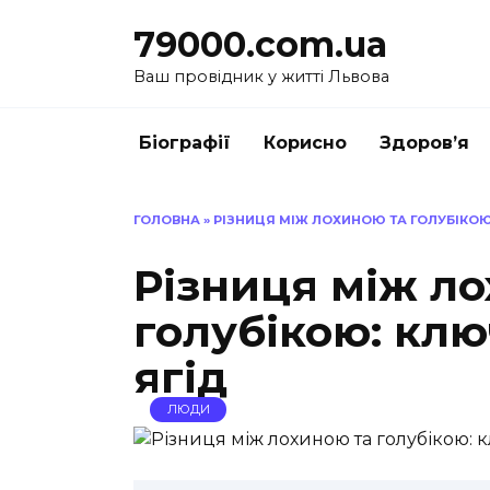
Перейти
79000.com.ua
до
вмісту
Ваш провідник у житті Львова
Біографії
Корисно
Здоров’я
ГОЛОВНА
»
РІЗНИЦЯ МІЖ ЛОХИНОЮ ТА ГОЛУБІКОЮ
Різниця між л
голубікою: клю
ягід
ЛЮДИ