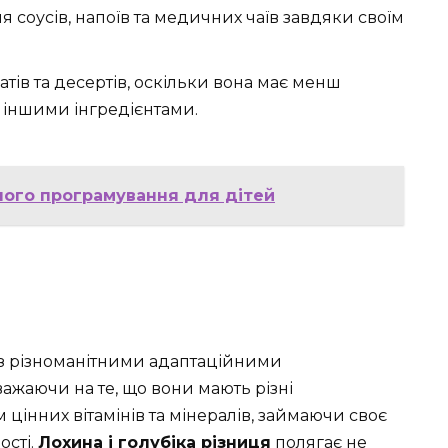
 соусів, напоїв та медичних чаїв завдяки своїм
тів та десертів, оскільки вона має менш
з іншими інгредієнтами.
ьного програмування для дітей
ди з різноманітними адаптаційними
ажаючи на те, що вони мають різні
цінних вітамінів та мінералів, займаючи своє
ості.
Лохина і голубіка різниця
полягає не