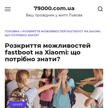
Перейти
79000.com.ua
до
вмісту
Ваш провідник у житті Львова
ГОЛОВНА
»
РОЗКРИТТЯ МОЖЛИВОСТЕЙ FASTBOOT НА XIAOMI:
ЩО ПОТРІБНО ЗНАТИ?
Розкриття можливостей
fastboot на Xiaomi: що
потрібно знати?
ЦІКАВЕ