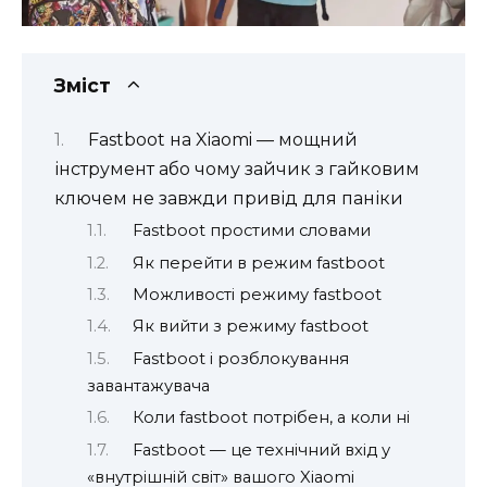
Зміст
Fastboot на Xiaomi — мощний
інструмент або чому зайчик з гайковим
ключем не завжди привід для паніки
Fastboot простими словами
Як перейти в режим fastboot
Можливості режиму fastboot
Як вийти з режиму fastboot
Fastboot і розблокування
завантажувача
Коли fastboot потрібен, а коли ні
Fastboot — це технічний вхід у
«внутрішній світ» вашого Xiaomi