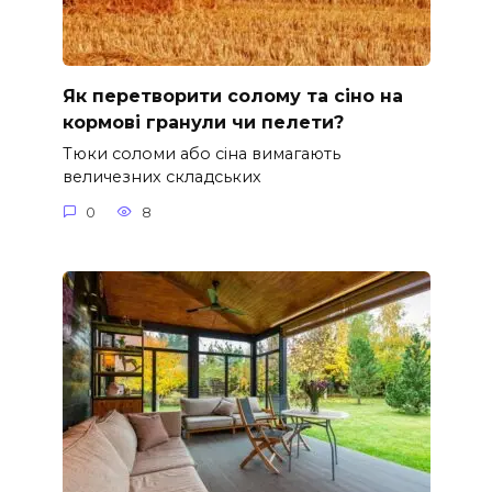
Як перетворити солому та сіно на
кормові гранули чи пелети?
Тюки соломи або сіна вимагають
величезних складських
0
8