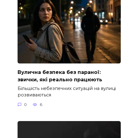
Вулична безпека без параної:
звички, які реально працюють
Більшість небезпечних ситуацій на вулиці
розвиваються
0
6