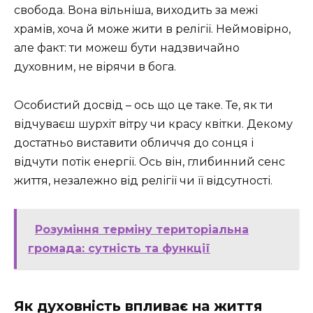
свобода. Вона вільніша, виходить за межі
храмів, хоча й може жити в релігії. Неймовірно,
але факт: ти можеш бути надзвичайно
духовним, не вірячи в бога.
Особистий досвід – ось що це таке. Те, як ти
відчуваєш шурхіт вітру чи красу квітки. Декому
достатньо виставити обличчя до сонця і
відчути потік енергії. Ось він, глибинний сенс
життя, незалежно від релігії чи її відсутності.
Розуміння терміну територіальна
громада: сутність та функції
Як духовність впливає на життя