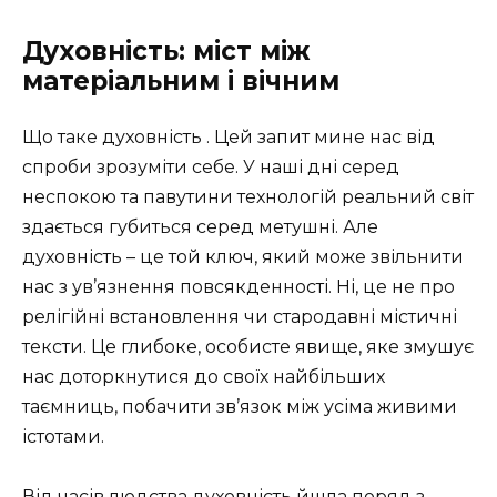
Духовність: міст між
матеріальним і вічним
Що таке духовність . Цей запит мине нас від
спроби зрозуміти себе. У наші дні серед
неспокою та павутини технологій реальний світ
здається губиться серед метушні. Але
духовність – це той ключ, який може звільнити
нас з ув’язнення повсякденності. Ні, це не про
релігійні встановлення чи стародавні містичні
тексти. Це глибоке, особисте явище, яке змушує
нас доторкнутися до своїх найбільших
таємниць, побачити зв’язок між усіма живими
істотами.
Від часів людства духовність йшла поряд з