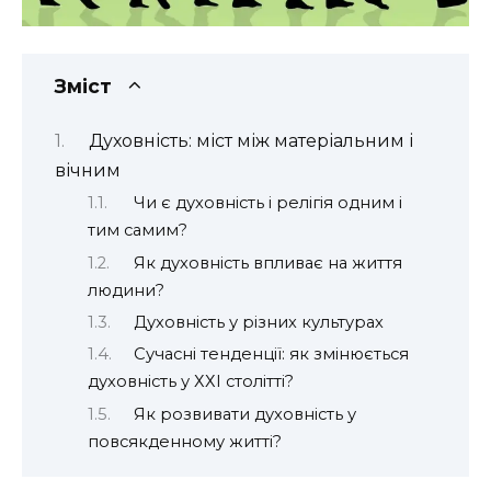
Зміст
Духовність: міст між матеріальним і
вічним
Чи є духовність і релігія одним і
тим самим?
Як духовність впливає на життя
людини?
Духовність у різних культурах
Сучасні тенденції: як змінюється
духовність у ХХІ столітті?
Як розвивати духовність у
повсякденному житті?