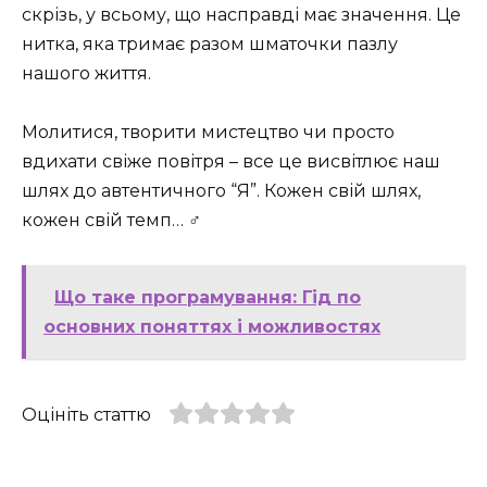
скрізь, у всьому, що насправді має значення. Це
нитка, яка тримає разом шматочки пазлу
нашого життя.
Молитися, творити мистецтво чи просто
вдихати свіже повітря – все це висвітлює наш
шлях до автентичного “Я”. Кожен свій шлях,
кожен свій темп… ‍♂️
Що таке програмування: Гід по
основних поняттях і можливостях
Оцініть статтю