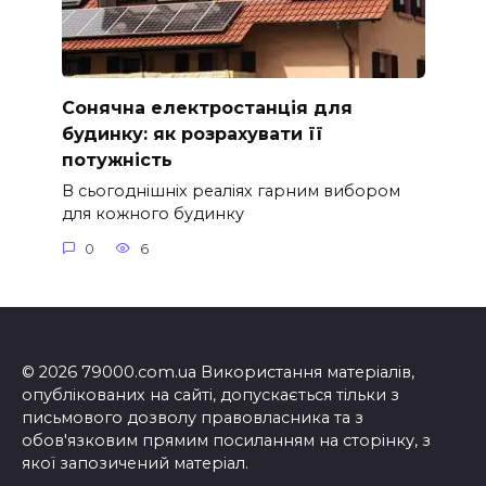
Сонячна електростанція для
будинку: як розрахувати її
потужність
В сьогоднішніх реаліях гарним вибором
для кожного будинку
0
6
© 2026 79000.com.ua Використання матеріалів,
опублікованих на сайті, допускається тільки з
письмового дозволу правовласника та з
обов'язковим прямим посиланням на сторінку, з
якої запозичений матеріал.