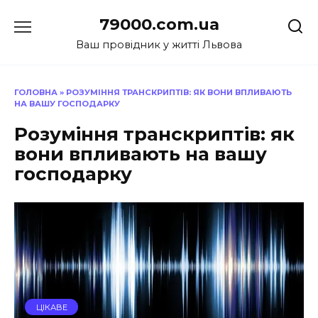
Перейти
79000.com.ua
до
вмісту
Ваш провідник у житті Львова
ГОЛОВНА
»
РОЗУМІННЯ ТРАНСКРИПТІВ: ЯК ВОНИ ВПЛИВАЮТЬ
НА ВАШУ ГОСПОДАРКУ
Розуміння транскриптів: як
вони впливають на вашу
господарку
ЦІКАВЕ