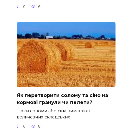
0
6
Як перетворити солому та сіно на
кормові гранули чи пелети?
Тюки соломи або сіна вимагають
величезних складських
0
8