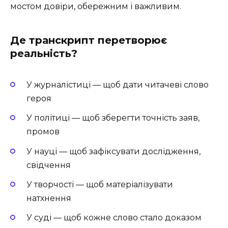
мостом довіри, обережним і важливим.
Де транскрипт перетворює
реальність?
У журналістиці — щоб дати читачеві слово
героя
У політиці — щоб зберегти точність заяв,
промов
У науці — щоб зафіксувати дослідження,
свідчення
У творчості — щоб матеріалізувати
натхнення
У суді — щоб кожне слово стало доказом