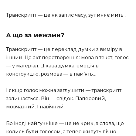
Транскрипт — це як запис часу, зупиняє мить .
А що за межами?
Транскрипт — це переклад думки з виміру в
інший. Це акт перетворення: мова в текст, голос
— у матеріал. Цікава думка: емоція в
конструкцію, розмова — в пам’ять…
І якщо голос можна заглушити — транскрипт
залишається. Він — свідок. Паперовий,
мовчазний. І навічний.
Бо іноді найгучніше — це не крик, а слова, що
колись були голосом, а тепер живуть вічно.