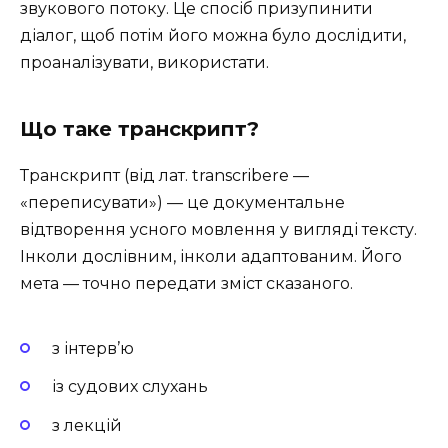
звукового потоку. Це спосіб призупинити
діалог, щоб потім його можна було дослідити,
проаналізувати, використати.
Що таке транскрипт?
Транскрипт (від лат. transcribere —
«переписувати») — це документальне
відтворення усного мовлення у вигляді тексту.
Інколи дослівним, інколи адаптованим. Його
мета — точно передати зміст сказаного.
з інтерв’ю
із судових слухань
з лекцій