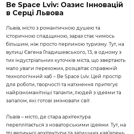
Be Space Lviv: Оазис Інновацій
в Серці Львова
Львів, місто з романтичною душею та
історичною спадщиною, зараз стає чимось
більшим, ніж просто перлиною туризму. Тут, на
вулиці Євгена Гладишевського, 13, в одному з
тих індустріальних куточків міста, що звертають
мало уваги перехожих, розцвітає справжній
технологічний хаб – Be Space Lviv. Цей простір
для роботи, творчості та натхнення притягує
найрізноманітніші таланти, людей з ідеями та
запалом, які готові змінювати світ.
Львів – місто, де стара архітектура
переплітається з новаторськими ідеями. Тут, на
тлі величної архітектури та затишних кав’ярень,