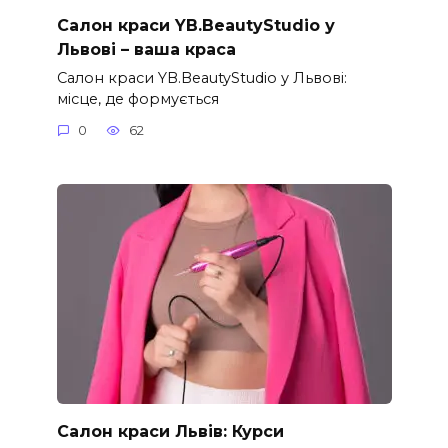
Салон краси YB.BeautyStudio у
Львові – ваша краса
Салон краси YB.BeautyStudio у Львові:
місце, де формується
0
62
Салон краси Львів: Курси