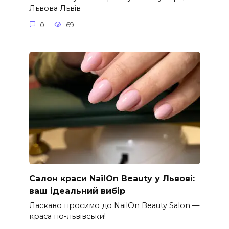
Львова Львів
0
69
Салон краси NailOn Beauty у Львові:
ваш ідеальний вибір
Ласкаво просимо до NailOn Beauty Salon —
краса по-львівськи!