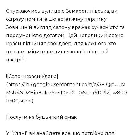
Спускаючись вулицею Замарстинівська, ви
одразу помітите цю естетичну перлину.
Зовнішній вигляд салону вражає сучасністю та
продуманістю деталей. Цей невеликий оазис
краси відчиняє свої двері для кожного, хто
прагне змінити не лише зовнішність, а й
настрій.
![Салон краси Уляна]
(https://lh3.googleusercontent.com/p/AF1QipO_M
MsU4N0ZHip8eIpr6bS1KyoX-DxSrFq9DPlZ=w800-
h600-k-no)
Послуги на будь-який смак
У “Уляні” ви знайдете все, що потрібно для