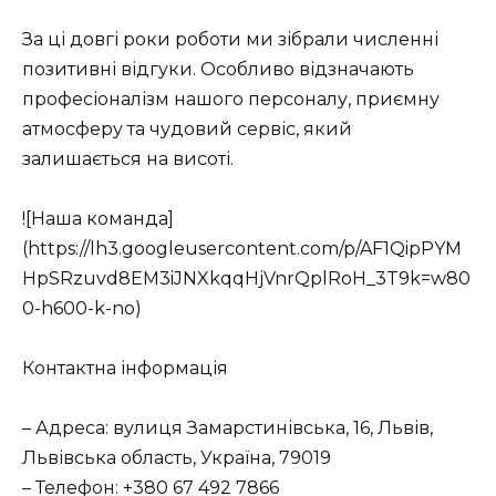
За ці довгі роки роботи ми зібрали численні
позитивні відгуки. Особливо відзначають
професіоналізм нашого персоналу, приємну
атмосферу та чудовий сервіс, який
залишається на висоті.
![Наша команда]
(https://lh3.googleusercontent.com/p/AF1QipPYM
HpSRzuvd8EM3iJNXkqqHjVnrQplRoH_3T9k=w80
0-h600-k-no)
Контактна інформація
– Адреса: вулиця Замарстинівська, 16, Львів,
Львівська область, Україна, 79019
– Телефон: +380 67 492 7866