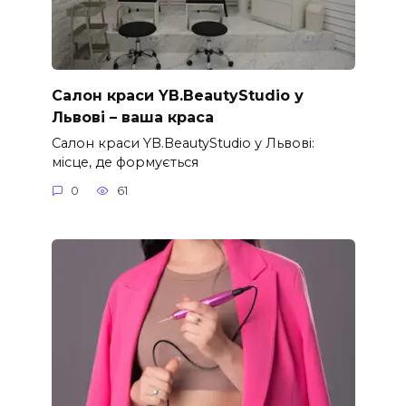
Салон краси YB.BeautyStudio у
Львові – ваша краса
Салон краси YB.BeautyStudio у Львові:
місце, де формується
0
61