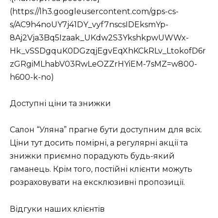
(https://lh3.googleusercontent.com/gps-cs-
s/AC9h4noUY7j41DY_vyf7nscsIDEksmYp-
8Aj2Vja3Bq5Izaak_UKdw2S3YkshkpwUWWx-
Hk_vSSDgquK0DGzqjEgvEqXhKCkRLv_LtokofD6r
zGRgiMLhabV03RwLeOZZrHYiEM-7sMZ=w800-
h600-k-no)
Доступні ціни та знижки
Салон “Уляна” прагне бути доступним для всіх.
Ціни тут досить помірні, а регулярні акції та
знижки приємно порадують будь-який
гаманець. Крім того, постійні клієнти можуть
розраховувати на ексклюзивні пропозиції.
Відгуки наших клієнтів