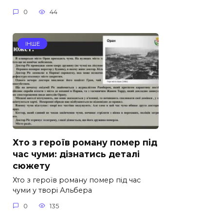
0
44
ІНШЕ
Хто з героїв роману помер під
час чуми: дізнатись деталі
сюжету
Хто з героїв роману помер під час
чуми у творі Альбера
0
135