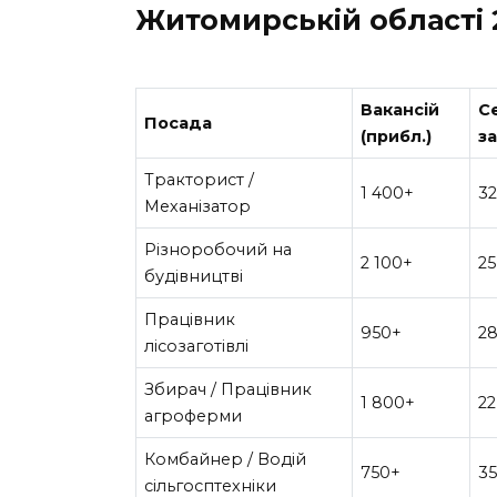
Житомирській області 
Вакансій
С
Посада
(прибл.)
за
Тракторист /
1 400+
3
Механізатор
Різноробочий на
2 100+
2
будівництві
Працівник
950+
2
лісозаготівлі
Збирач / Працівник
1 800+
22
агроферми
Комбайнер / Водій
750+
35
сільгосптехніки