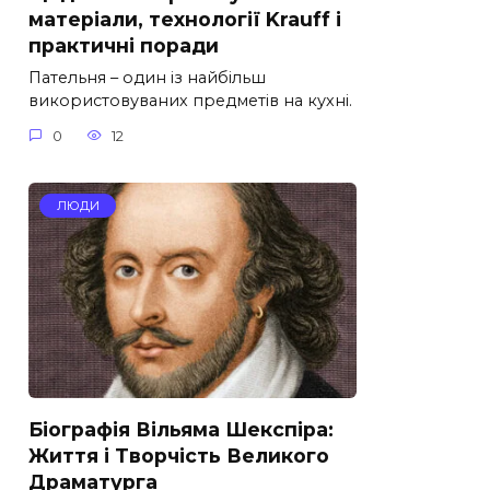
матеріали, технології Krauff і
практичні поради
Пательня – один із найбільш
використовуваних предметів на кухні.
0
12
ЛЮДИ
Біографія Вільяма Шекспіра:
Життя і Творчість Великого
Драматурга