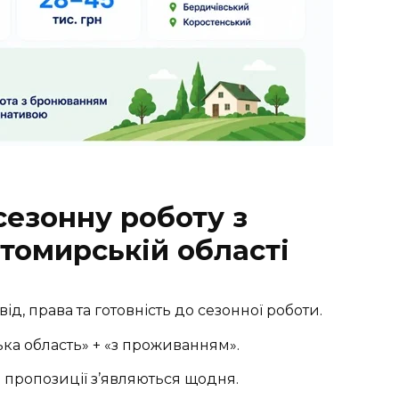
сезонну роботу з
омирській області
д, права та готовність до сезонної роботи.
ька область» + «з проживанням».
 пропозиції з’являються щодня.