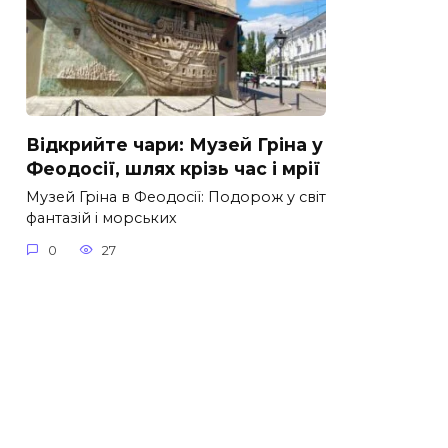
Відкрийте чари: Музей Гріна у
Феодосії, шлях крізь час і мрії
Музей Гріна в Феодосії: Подорож у світ
фантазій і морських
0
27