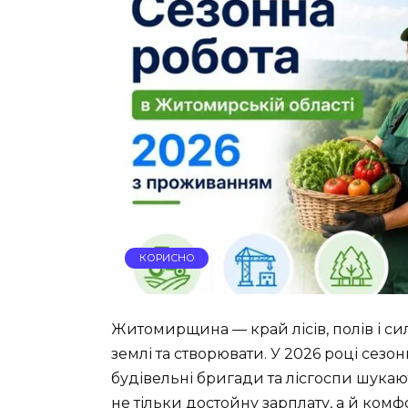
КОРИСНО
Житомирщина — край лісів, полів і с
землі та створювати. У 2026 році сезо
будівельні бригади та лісгоспи шукаю
не тільки достойну зарплату, а й ком