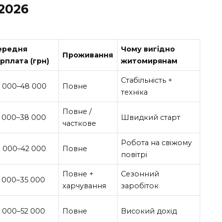
2026
ередня
Чому вигідно
Проживання
рплата (грн)
житомирянам
Стабільність +
2 000–48 000
Повне
техніка
Повне /
5 000–38 000
Швидкий старт
часткове
Робота на свіжому
8 000–42 000
Повне
повітрі
Повне +
Сезонний
 000–35 000
харчування
заробіток
 000–52 000
Повне
Високий дохід