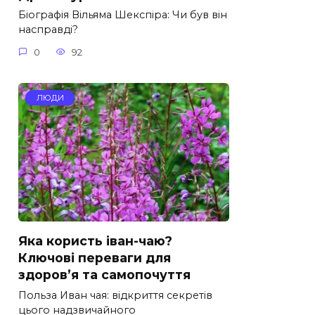
Біографія Вільяма Шекспіра: Чи був він
насправді?
0
92
ЛЮДИ
Яка користь іван-чаю?
Ключові переваги для
здоров’я та самопочуття
Польза Иван чая: відкриття секретів
цього надзвичайного