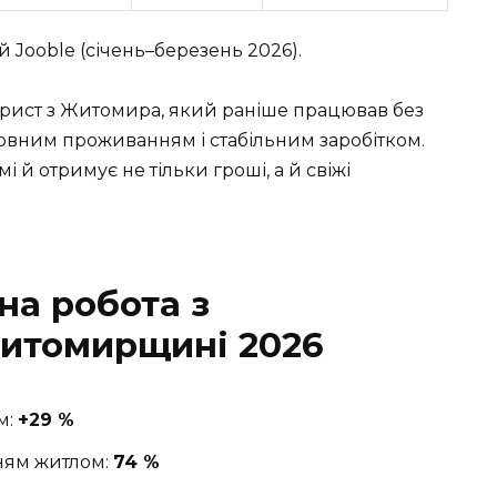
 Jooble (січень–березень 2026).
кторист з Житомира, який раніше працював без
 повним проживанням і стабільним заробітком.
 й отримує не тільки гроші, а й свіжі
на робота з
итомирщині 2026
м:
+29 %
ням житлом:
74 %