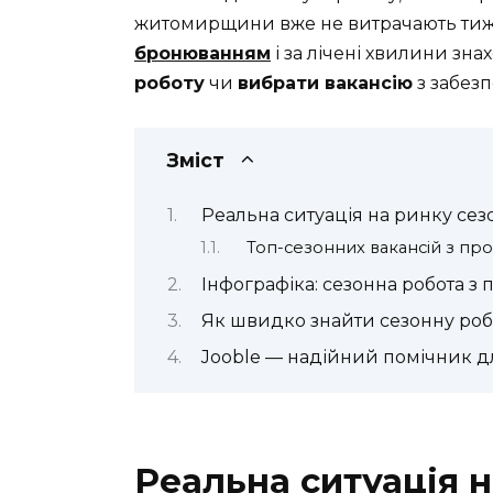
житомирщини вже не витрачають тижн
бронюванням
і за лічені хвилини зна
роботу
чи
вибрати вакансію
з забез
Зміст
Реальна ситуація на ринку се
Топ-сезонних вакансій з пр
Інфографіка: сезонна робота 
Як швидко знайти сезонну роб
Jooble — надійний помічник 
Реальна ситуація н