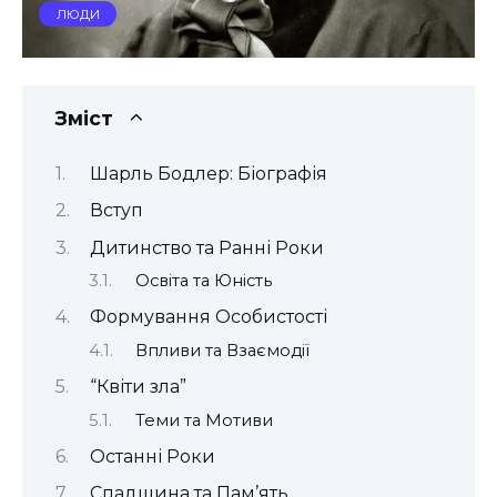
ЛЮДИ
Зміст
Шарль Бодлер: Біографія
Вступ
Дитинство та Ранні Роки
Освіта та Юність
Формування Особистості
Впливи та Взаємодії
“Квіти зла”
Теми та Мотиви
Останні Роки
Спадщина та Пам’ять