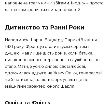
наповнене трагічними збігами. Іноді ж – просто
ланцюгом іронічних випадковостей.
Дитинство та Ранні Роки
Народився Шарль Бодлер у Парижі 9 квітня
1821 року. Француз столиці усім серцем і
душею, мав лише шість років, коли батька,
високоповажного державного службовця, не
стало. Мати, з усією силою своєї любові,
одружилася вдруге на Жаку Опіку, генералові,
чий натиск та сталість формували ще не
зміцнілий характер юного Шарля.
Освіта та Юність