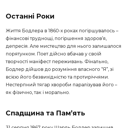
Останні Роки
Життя Бодлера в 1860-х роках погіршувалось –
фінансові труднощі, погіршення здоров’я,
депресія. Але мистецтво для нього залишалося
порятунком. Поет дійсно вбачав у своїй
творчості маніфест переживань. Фінально,
Бодлер дійшов до розуміння власного “Я”, зі
всією його безвихідністю та протиріччями.
Нестерпний тягар хвороби паралізував його –
як фізично, так і морально.
Спадщина та Пам’ять
31 серпня 1867 року Шарль Бодлер залишив