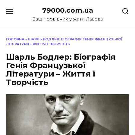
Перейти
79000.com.ua
до
вмісту
Ваш провідник у житті Львова
ГОЛОВНА
»
ШАРЛЬ БОДЛЕР: БІОГРАФІЯ ГЕНІЯ ФРАНЦУЗЬКОЇ
ЛІТЕРАТУРИ – ЖИТТЯ І ТВОРЧІСТЬ
Шарль Бодлер: Біографія
Генія Французької
Літератури – Життя і
Творчість