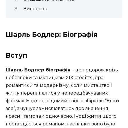
Висновок
Шарль Бодлер: Біографія
Вступ
Шарль Бодлер біографія
– це подорож крізь
небезпеки та містицизм XIX століття, ера
романтики та модернізму, коли мистецтво і
життя перепліталися у непередбачуваних
формах. Бодлер, відомий своєю збіркою “Квіти
зла”, змушує замислюватись про значення
краси і темряви одночасно. Іноді життя цього
поета здається романом, настільки воно було