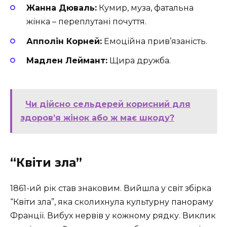
Жанна Дюваль:
Кумир, муза, фатальна
жінка – переплутані почуття.
Апполін Корней:
Емоційна прив’язаність.
Мадлен Леймант:
Щира дружба.
Чи дійсно сельдерей корисний для
здоров’я жінок або ж має шкоду?
“Квіти зла”
1861-ий рік став знаковим. Вийшла у світ збірка
“Квіти зла”, яка сколихнула культурну панораму
Франції. Вибух нервів у кожному рядку. Виклик