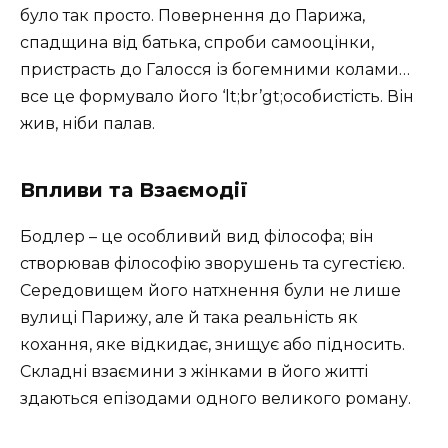
було так просто. Повернення до Парижа,
спадщина від батька, спроби самооцінки,
пристрасть до Галосся із богемними колами…
все це формувало його ‘lt;br’gt;особистість. Він
жив, ніби палав.
Впливи та Взаємодії
Бодлер – це особливий вид філософа; він
створював філософію зворушень та сугестією.
Середовищем його натхнення були не лише
вулиці Парижу, але й така реальність як
кохання, яке відкидає, знищує або підносить.
Складні взаємини з жінками в його житті
здаються епізодами одного великого роману.