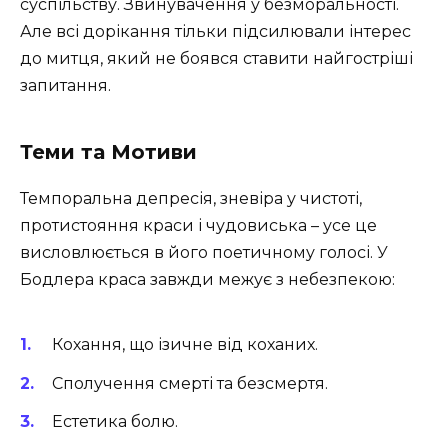
суспільству. Звинувачення у безморальності.
Але всі дорікання тільки підсилювали інтерес
до митця, який не боявся ставити найгостріші
запитання.
Теми та Мотиви
Темпоральна депресія, зневіра у чистоті,
протистояння краси і чудовиська – усе це
висловлюється в його поетичному голосі. У
Бодлера краса завжди межує з небезпекою:
Кохання, що ізичне від коханих.
Сполучення смерті та безсмертя.
Естетика болю.