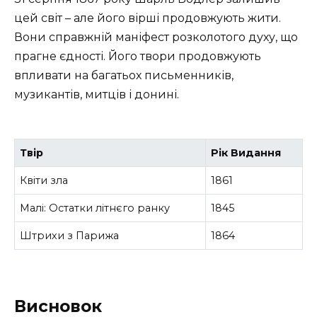
цей світ – але його вірші продовжують жити.
Вони справжній маніфест розколотого духу, що
прагне єдності. Його твори продовжують
впливати на багатьох письменників,
музикантів, митців і донині.
Твір
Рік Видання
Квіти зла
1861
Малі: Остатки літнєго ранку
1845
Штрихи з Парижа
1864
Висновок