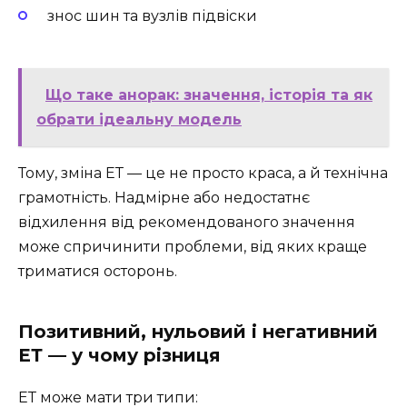
знос шин та вузлів підвіски
Що таке анорак: значення, історія та як
обрати ідеальну модель
Тому, зміна ЕТ — це не просто краса, а й технічна
грамотність. Надмірне або недостатнє
відхилення від рекомендованого значення
може спричинити проблеми, від яких краще
триматися осторонь.
Позитивний, нульовий і негативний
ЕТ — у чому різниця
ЕТ може мати три типи: