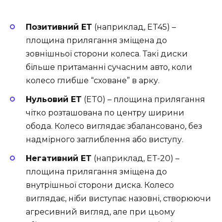
Позитивний ET
(наприклад, ET45) –
площина прилягання зміщена до
зовнішньої сторони колеса. Такі диски
більше притаманні сучасним авто, коли
колесо глибше “сховане” в арку.
Нульовий ET
(ET0) – площина прилягання
чітко розташована по центру ширини
обода. Колесо виглядає збалансовано, без
надмірного заглиблення або виступу.
Негативний ET
(наприклад, ET-20) –
площина прилягання зміщена до
внутрішньої сторони диска. Колесо
виглядає, ніби виступає назовні, створюючи
агресивний вигляд, але при цьому