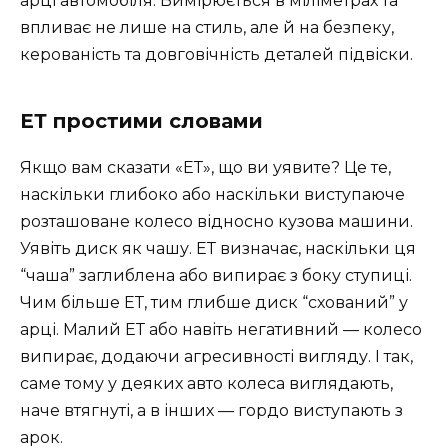
арці автомобіля. Вимірюється в міліметрах та
впливає не лише на стиль, але й на безпеку,
керованість та довговічність деталей підвіски.
ЕТ простими словами
Якщо вам сказати «ЕТ», що ви уявите? Це те,
наскільки глибоко або наскільки виступаюче
розташоване колесо відносно кузова машини.
Уявіть диск як чашу. ЕТ визначає, наскільки ця
“чаша” заглиблена або випирає з боку ступиці.
Чим більше ЕТ, тим глибше диск “схований” у
арці. Малий ЕТ або навіть негативний — колесо
випирає, додаючи агресивності вигляду. І так,
саме тому у деяких авто колеса виглядають,
наче втягнуті, а в інших — гордо виступають з
арок.