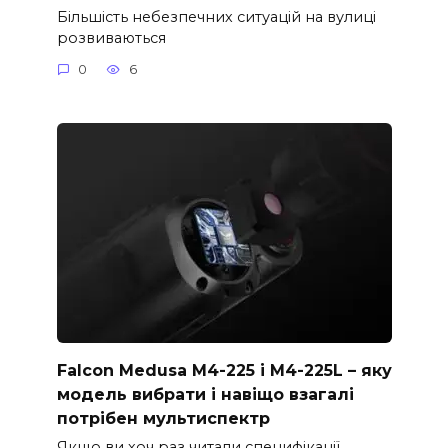
Більшість небезпечних ситуацій на вулиці
розвиваються
0
6
Falcon Medusa M4-225 і M4-225L – яку
модель вибрати і навіщо взагалі
потрібен мультиспектр
Якщо ви хоч раз читали специфікації