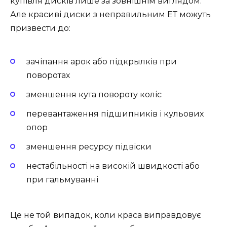
купівля дисків лише за зовнішнім виглядом.
Але красиві диски з неправильним ЕТ можуть
призвести до:
зачіпання арок або підкрылків при
поворотах
зменшення кута повороту коліс
перевантаження підшипників і кульових
опор
зменшення ресурсу підвіски
нестабільності на високій швидкості або
при гальмуванні
Це не той випадок, коли краса виправдовує