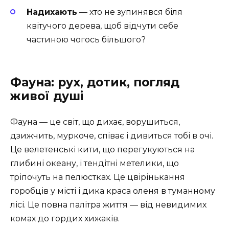
Надихають
— хто не зупинявся біля
квітучого дерева, щоб відчути себе
частиною чогось більшого?
Фауна: рух, дотик, погляд
живої душі
Фауна — це світ, що дихає, ворушиться,
дзижчить, муркоче, співає і дивиться тобі в очі.
Це велетенські кити, що перегукуються на
глибині океану, і тендітні метелики, що
тріпочуть на пелюстках. Це цвірінькання
горобців у місті і дика краса оленя в туманному
лісі. Це повна палітра життя — від невидимих
комах до гордих хижаків.