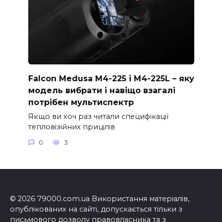
Falcon Medusa M4-225 і M4-225L – яку
модель вибрати і навіщо взагалі
потрібен мультиспектр
Якщо ви хоч раз читали специфікації
тепловізійних прицілів
0
3
© 2026 79000.com.ua Використання матеріалів,
опублікованих на сайті, допускається тільки з
письмового дозволу правовласника та з