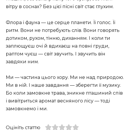
вітру в соснах? Без цієї пісні світ стає глухим.
Флора і фауна — це серце планети. Її голос. Її
ритм. Вони не потребують слів. Вони говорять
дотиком, рухом, тінню, диханням. І коли ти
заплющуєш очі й вдихаєш на повні груди,
раптом чуєш — світ звучить. І звучить він
завдяки ним.
Ми — частина цього хору. Ми не над природою.
Ми в ній. І наше завдання — зберегти її музику.
Бо коли замовкне трава, зникне пташиний спів
і вивітриться аромат весняного лісу — тоді
замовкнемо і ми.
Оцініть статтю