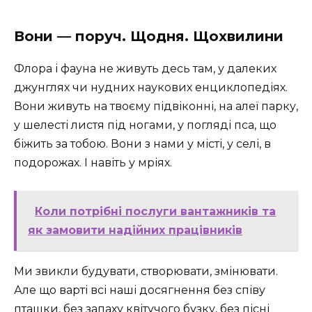
Вони — поруч. Щодня. Щохвилини
Флора і фауна не живуть десь там, у далеких
джунглях чи нудних наукових енциклопедіях.
Вони живуть на твоєму підвіконні, на алеї парку,
у шелесті листя під ногами, у погляді пса, що
біжить за тобою. Вони з нами у місті, у селі, в
подорожах. І навіть у мріях.
Коли потрібні послуги вантажників та
як замовити надійних працівників
Ми звикли будувати, створювати, змінювати.
Але що варті всі наші досягнення без співу
пташки, без запаху квітучого бузку, без пісні