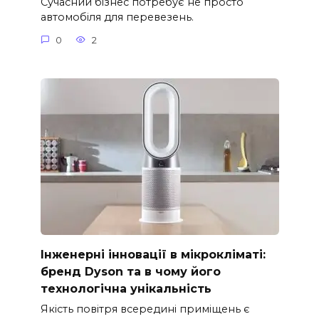
Сучасний бізнес потребує не просто
автомобіля для перевезень.
0
2
Інженерні інновації в мікрокліматі:
бренд Dyson та в чому його
технологічна унікальність
Якість повітря всередині приміщень є