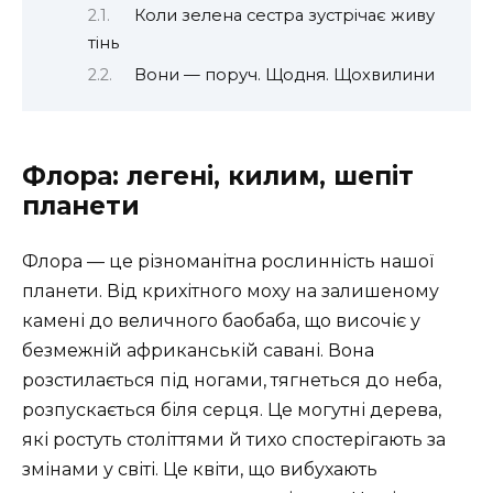
Коли зелена сестра зустрічає живу
тінь
Вони — поруч. Щодня. Щохвилини
Флора: легені, килим, шепіт
планети
Флора — це різноманітна рослинність нашої
планети. Від крихітного моху на залишеному
камені до величного баобаба, що височіє у
безмежній африканській савані. Вона
розстилається під ногами, тягнеться до неба,
розпускається біля серця. Це могутні дерева,
які ростуть століттями й тихо спостерігають за
змінами у світі. Це квіти, що вибухають