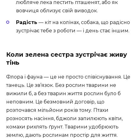
любляче лека пестить пташенят, або як
вовчиця облизує свій виводок.
Радість
— кіт на колінах, собака, що радісно
зустрічає тебе з роботи — і день стає іншим.
Коли зелена сестра зустрічає живу
тінь
Флора і фауна — це не просто співіснування. Це
танець. Це зв’язок. Без рослин тварини не
вижили б, а без тварин життя рослин було б
неповним. Це безмовний договір, що
розпочався мільйони років тому. Птахи
розносять насіння, бджоли запилюють квіти,
комахи рихлять ґрунт. Тварини удобрюють
землю, дають рослинам простір для життя.