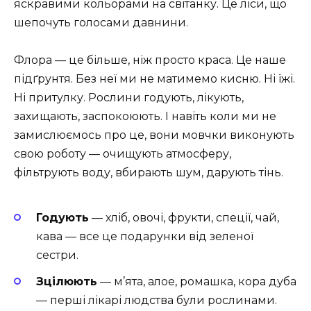
яскравими кольорами на світанку. Це ліси, що
шепочуть голосами давнини.
Флора — це більше, ніж просто краса. Це наше
підґрунтя. Без неї ми не матимемо кисню. Ні їжі.
Ні притулку. Рослини годують, лікують,
захищають, заспокоюють. І навіть коли ми не
замислюємось про це, вони мовчки виконують
свою роботу — очищують атмосферу,
фільтрують воду, вбирають шум, дарують тінь.
Годують
— хліб, овочі, фрукти, спеції, чай,
кава — все це подарунки від зеленої
сестри.
Зцілюють
— м’ята, алое, ромашка, кора дуба
— перші лікарі людства були рослинами.