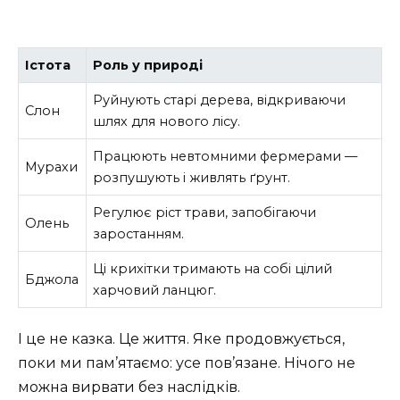
Істота
Роль у природі
Руйнують старі дерева, відкриваючи
Слон
шлях для нового лісу.
Працюють невтомними фермерами —
Мурахи
розпушують і живлять ґрунт.
Регулює ріст трави, запобігаючи
Олень
заростанням.
Ці крихітки тримають на собі цілий
Бджола
харчовий ланцюг.
І це не казка. Це життя. Яке продовжується,
поки ми пам’ятаємо: усе пов’язане. Нічого не
можна вирвати без наслідків.