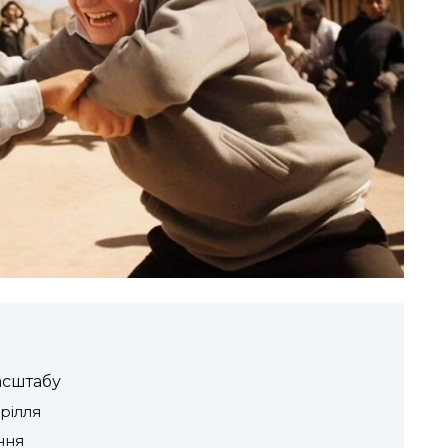
асштабу
рілля
ення