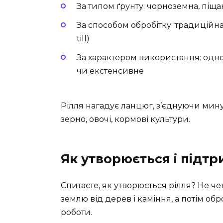
За типом ґрунту: чорноземна, піща
За способом обробітку: традиційна
till)
За характером використання: одно
чи екстенсивне
Рілля нагадує ланцюг, з’єднуючи мину
зерно, овочі, кормові культури.
Як утворюється і підтр
Спитаєте, як утворюється рілля? Не ч
землю від дерев і каміння, а потім об
роботи.