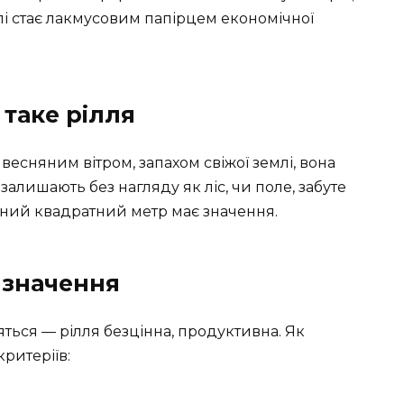
емлі стає лакмусовим папірцем економічної
таке рілля
з весняним вітром, запахом свіжої землі, вона
 залишають без нагляду як ліс, чи поле, забуте
ожний квадратний метр має значення.
ї значення
яться — рілля безцінна, продуктивна. Як
ритеріїв: