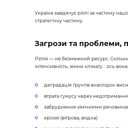
Україна завдячує ріллі за частину на
стратегічну частину.
Загрози та проблеми, п
Рілля — не безмежний ресурс. Скільки 
інтенсивність, зміни клімату… ось вон
деградація ґрунтів внаслідок ви
втрата гумусу через недотримання
забруднення хімічними речовин
ерозія (вітрова, водна)