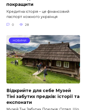
покращити
Кредитна історія – це фінансовий
паспорт кожного українця
0
28
НОВИНИ
Відкрийте для себе Музей
Тіні забутих предків: історії та
експонати
Музей Тіні Забутих Предків: Огляд, Що