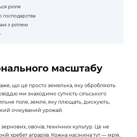
ься рілля
го господарства
ані з ріллею
ю
іонального масштабу
аже, що це просто земелька, яку обробляють
повіддю ми знаходимо сутність сільського
ильне поле, земля, яку плющать, дискують,
акий очікуваний урожай.
зернових, овочів, технічних культур. Це не
ій хребет аграріїв. Кожна насінина тут — мрія,