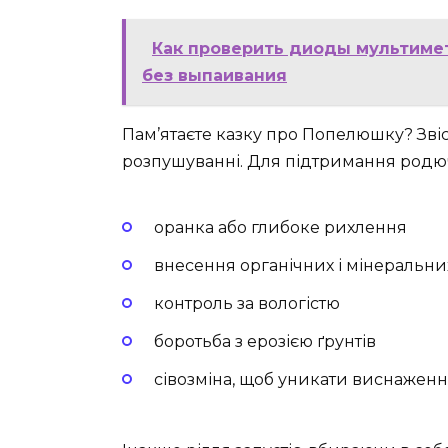
Как проверить диоды мультимет
без выпаивания
Пам’ятаєте казку про Попелюшку? Звіс
розпушуванні. Для підтримання родючо
оранка або глибоке рихлення
внесення органічних і мінеральн
контроль за вологістю
боротьба з ерозією ґрунтів
сівозміна, щоб уникати виснаженн