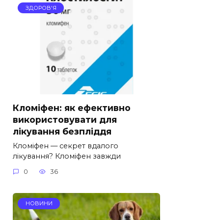
ЗДОРОВ'Я
Кломіфен: як ефективно
використовувати для
лікування безпліддя
Кломіфен — секрет вдалого
лікування? Кломіфен завжди
0
36
НОВИНИ