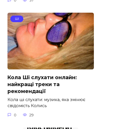
0
37
ШІ
Кола Ші слухати онлайн:
найкращі треки та
рекомендації
Кола ші слухати: музика, яка змінює
свідомість Колись
0
29