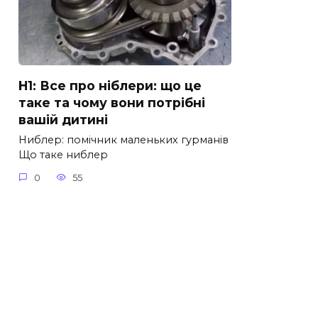
H1: Все про ніблери: що це
таке та чому вони потрібні
вашій дитині
Ниблер: помічник маленьких гурманів
Що таке ниблер
0
55