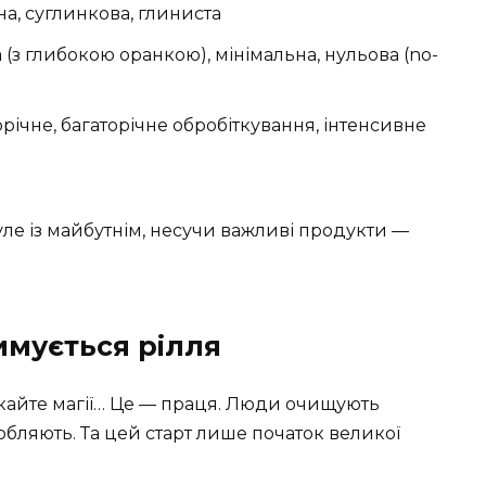
на, суглинкова, глиниста
 (з глибокою оранкою), мінімальна, нульова (no-
річне, багаторічне обробіткування, інтенсивне
ле із майбутнім, несучи важливі продукти —
имується рілля
екайте магії… Це — праця. Люди очищують
робляють. Та цей старт лише початок великої