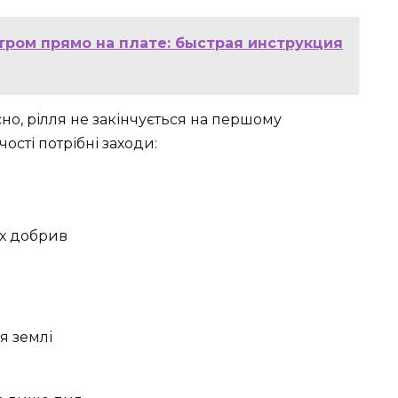
ром прямо на плате: быстрая инструкция
но, рілля не закінчується на першому
сті потрібні заходи:
их добрив
я землі