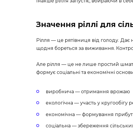
Інакше рілля запустіє, вбираючи в себ
Значення ріллі для сі
Рілля — це рятівниця від голоду. Дає
щодня бореться за виживання. Контрол
Але рілля — це не лише простий шмато
формує соціальні та економічні основи
виробнича — отримання врожаю
екологічна — участь у кругообігу 
економічна — формування прибутк
соціальна — збереження сільських