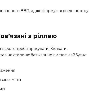
ціонального ВВП, адже формує агроекспортну
ов’язані з ріллею
всього треба врахувати! Хімікати,
а темна сторона: безжально листає майбутнє.
снаження
 сівозміни
ами