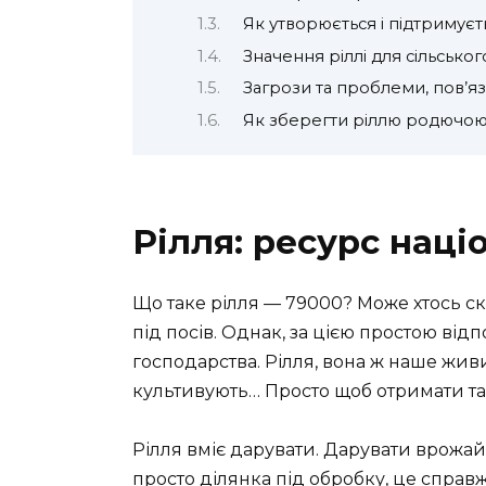
Як утворюється і підтримуєт
Значення ріллі для сільсько
Загрози та проблеми, пов’яз
Як зберегти ріллю родючо
Рілля: ресурс нац
Що таке рілля — 79000? Може хтось ск
під посів. Однак, за цією простою від
господарства. Рілля, вона ж наше жив
культивують… Просто щоб отримати т
Рілля вміє дарувати. Дарувати врожай 
просто ділянка під обробку, це справжн