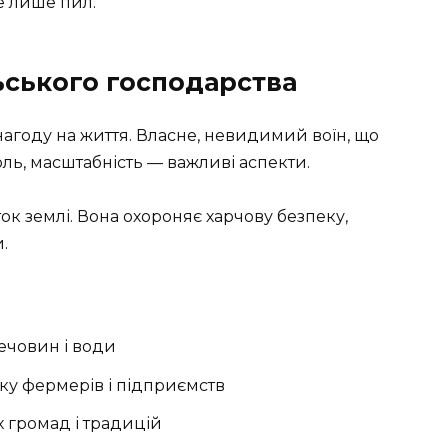
е лише пил.
льського господарства
 нагоду на життя. Власне, невидимий воїн, що
ь, масштабність — важливі аспекти. ️
к землі. Вона охороняє харчову безпеку,
.
речовин і води
у фермерів і підприємств
 громад і традицій