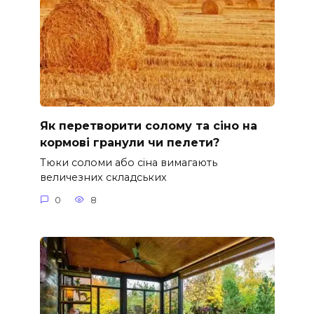
Як перетворити солому та сіно на
кормові гранули чи пелети?
Тюки соломи або сіна вимагають
величезних складських
0
8