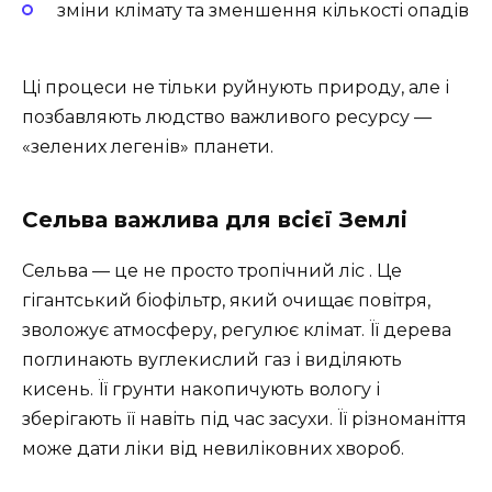
зміни клімату та зменшення кількості опадів
Ці процеси не тільки руйнують природу, але і
позбавляють людство важливого ресурсу —
«зелених легенів» планети.
Сельва важлива для всієї Землі
Сельва — це не просто тропічний ліс . Це
гігантський біофільтр, який очищає повітря,
зволожує атмосферу, регулює клімат. Її дерева
поглинають вуглекислий газ і виділяють
кисень. Її грунти накопичують вологу і
зберігають її навіть під час засухи. Її різноманіття
може дати ліки від невиліковних хвороб.