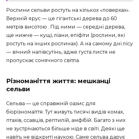
Рослини сельви ростуть на кількох «поверхах».
Верхній ярус — це гігантські дерева до 60
метрів висотою . Під ними — середні дерева,
ще нижче — кущі, ліани, епіфіти (рослини, які
ростуть на інших рослинах). А на самому дні лісу
— вічний напівсутінь, адже густа листя не
пропускає сонячного світла.
Різноманіття життя: мешканці
сельви
Сельва — це справжній оазис для
біорізномаїття. Тут живуть тисячі видів комах,
птахів, ссавців, рептилій, амфібій. Багато з них
не зустрічаються більше ніде в світі. Деякі ще
навіть не відкриті наукою. Саме сельва дарує