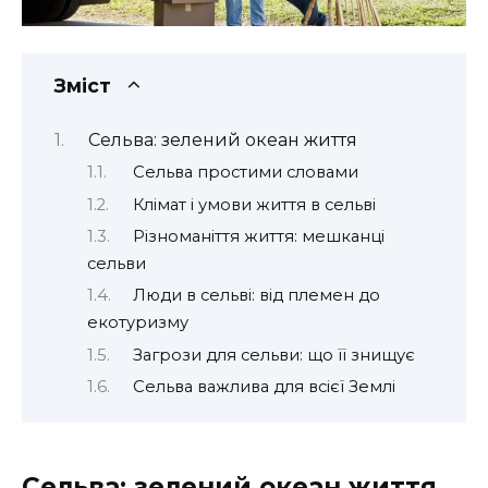
Зміст
Сельва: зелений океан життя
Сельва простими словами
Клімат і умови життя в сельві
Різноманіття життя: мешканці
сельви
Люди в сельві: від племен до
екотуризму
Загрози для сельви: що її знищує
Сельва важлива для всієї Землі
Сельва: зелений океан життя