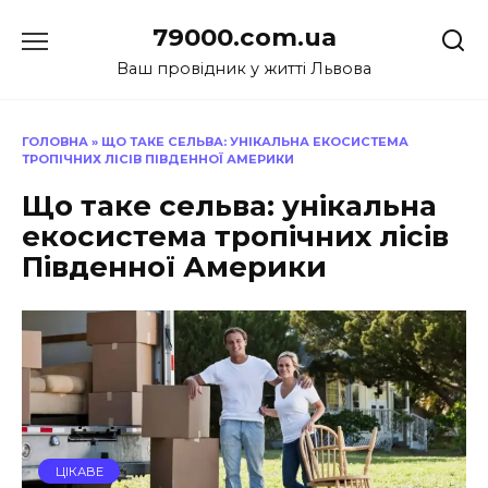
Перейти
79000.com.ua
до
вмісту
Ваш провідник у житті Львова
ГОЛОВНА
»
ЩО ТАКЕ СЕЛЬВА: УНІКАЛЬНА ЕКОСИСТЕМА
ТРОПІЧНИХ ЛІСІВ ПІВДЕННОЇ АМЕРИКИ
Що таке сельва: унікальна
екосистема тропічних лісів
Південної Америки
ЦІКАВЕ