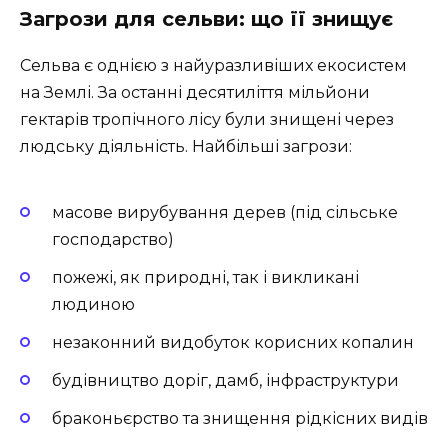
Загрози для сельви: що її знищує
Сельва є однією з найуразливіших екосистем
на Землі. За останні десятиліття мільйони
гектарів тропічного лісу були знищені через
людську діяльність. Найбільші загрози:
масове вирубування дерев (під сільське
господарство)
пожежі, як природні, так і викликані
людиною
незаконний видобуток корисних копалин
будівництво доріг, дамб, інфраструктури
браконьєрство та знищення рідкісних видів