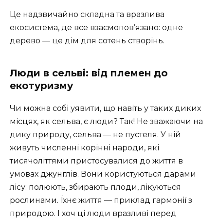
Це надзвичайно складна та вразлива
екосистема, де все взаємопов’язано: одне
дерево — це дім для сотень створінь.
Люди в сельві: від племен до
екотуризму
Чи можна собі уявити, що навіть у таких диких
місцях, як сельва, є люди? Так! Не зважаючи на
дику природу, сельва — не пустеля. У ній
живуть численні корінні народи, які
тисячоліттями пристосувалися до життя в
умовах джунглів. Вони користуються дарами
лісу: полюють, збирають плоди, лікуються
рослинами. Їхнє життя — приклад гармонії з
природою. І хоч ці люди вразливі перед