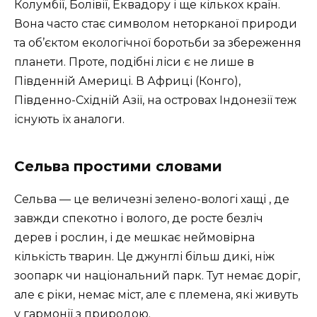
Колумбії, Болівії, Еквадору і ще кількох країн.
Вона часто стає символом неторканої природи
та об’єктом екологічної боротьби за збереження
планети. Проте, подібні ліси є не лише в
Південній Америці. В Африці (Конго),
Південно-Східній Азії, на островах Індонезії теж
існують їх аналоги.
Сельва простими словами
Сельва — це величезні зелено-вологі хащі , де
завжди спекотно і волого, де росте безліч
дерев і рослин, і де мешкає неймовірна
кількість тварин. Це джунглі більш дикі, ніж
зоопарк чи національний парк. Тут немає доріг,
але є ріки, немає міст, але є племена, які живуть
у гармонії з природою.