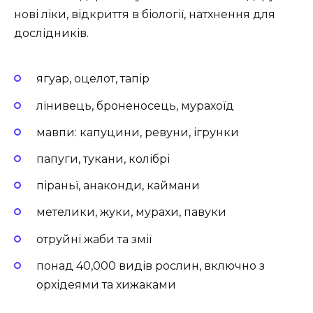
нові ліки, відкриття в біології, натхнення для
дослідників.
ягуар, оцелот, тапір
лінивець, броненосець, мурахоїд
мавпи: капуцини, ревуни, ігрунки
папуги, тукани, колібрі
піраньї, анаконди, каймани
метелики, жуки, мурахи, павуки
отруйні жаби та змії
понад 40,000 видів рослин, включно з
орхідеями та хижаками