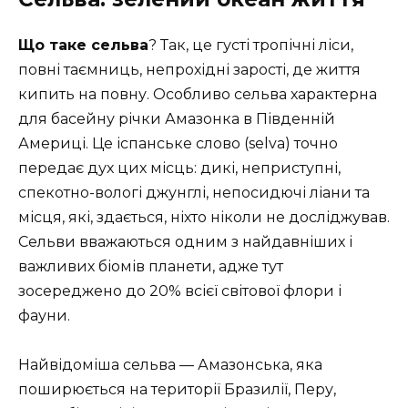
Що таке сельва
? Так, це густі тропічні ліси,
повні таємниць, непрохідні зарості, де життя
кипить на повну. Особливо сельва характерна
для басейну річки Амазонка в Південній
Америці. Це іспанське слово (selva) точно
передає дух цих місць: дикі, неприступні,
спекотно-вологі джунглі, непосидючі ліани та
місця, які, здається, ніхто ніколи не досліджував.
Сельви вважаються одним з найдавніших і
важливих біомів планети, адже тут
зосереджено до 20% всієї світової флори і
фауни.
Найвідоміша сельва — Амазонська, яка
поширюється на території Бразилії, Перу,