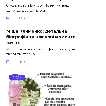
Студія краси Вікторії Яремчук: ваш
шлях до досконалості
0
67
Міша Клименко: детальна
біографія та ключові моменти
життя
Міша Клименко: Біографія людини, що
творить історію
0
62
ЛЮДИ