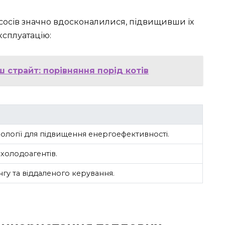
насосів значно вдосконалилися, підвищивши їх
ксплуатацію:
ш страйт: порівняння порід котів
ології для підвищення енергоефективності.
холодоагентів.
гу та віддаленого керування.