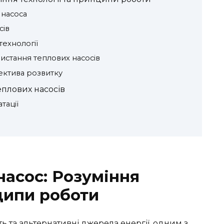
насоса
сів
технології
истання теплових насосів
ектива розвитку
еплових насосів
тації
насос: Розуміння
ципи роботи
 та альтернативні джерела енергії, одним з