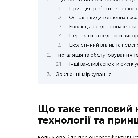
Принцип роботи теплового 
Основні види теплових насо
Еволюція та вдосконалення 
Переваги та недоліки викор
Екологічний вплив та персп
Інсталяція та обслуговування т
Інші важливі аспекти експлуа
Заключні міркування
Що таке тепловий 
технології та прин
Коли мова йде про енергоефективність