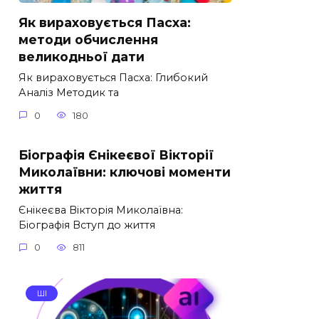
Як вираховується Пасха:
методи обчислення
великодньої дати
Як вираховується Пасха: Глибокий
Аналіз Методик та
0
180
Біографія Єнікеєвої Вікторії
Миколаївни: ключові моменти
життя
Єнікеєва Вікторія Миколаївна:
Біографія Вступ до життя
0
811
ШІ