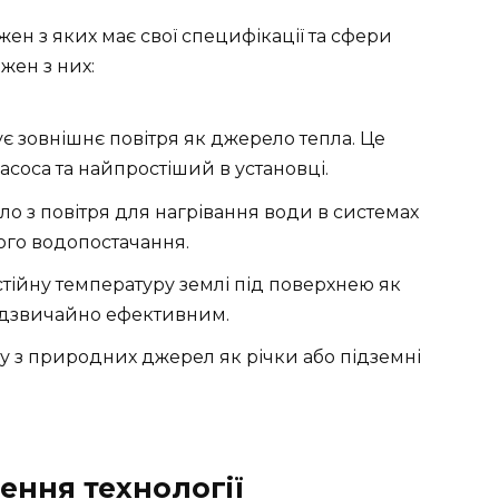
ожен з яких має свої специфікації та сфери
жен з них:
 зовнішнє повітря як джерело тепла. Це
соса та найпростіший в установці.
о з повітря для нагрівання води в системах
ого водопостачання.
тійну температуру землі під поверхнею як
адзвичайно ефективним.
 з природних джерел як річки або підземні
ення технології