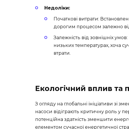
Недоліки:
Початкові витрати: Встановле
дорогим процесом залежно від
Залежність від зовнішніх умов
низьких температурах, хоча су
втрати.
Екологічний вплив та 
З огляду на глобальні ініціативи зі з
насоси відіграють критичну роль у пер
потенційна здатність зменшити енер
елементом сучасної енергетичної страт