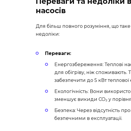
Переваги та недоліки 
насосів
Для більш повного розуміння, що таке
недоліки:
Переваги:
Енергозбереження: Теплові нас
для обігріву, ніж споживають. 
забезпечити до 5 кВт теплової е
Екологічність: Вони використо
зменшує викиди CO₂ у порівн
Безпека: Через відсутність про
безпечними в експлуатації.