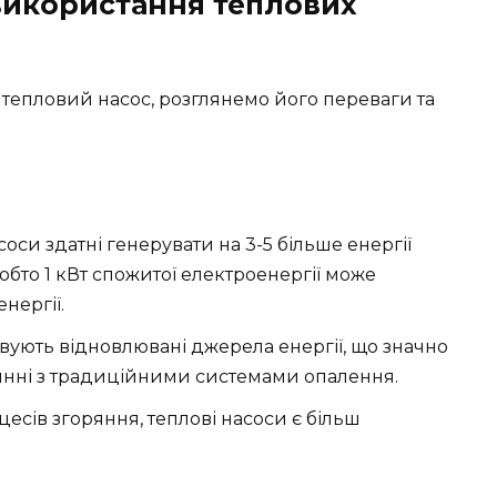
використання теплових
 тепловий насос, розглянемо його переваги та
оси здатні генерувати на 3-5 більше енергії
Тобто 1 кВт спожитої електроенергії може
нергії.
вують відновлювані джерела енергії, що значно
янні з традиційними системами опалення.
цесів згоряння, теплові насоси є більш