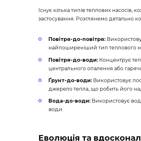
Існує кілька типів теплових насосів, к
застосування. Розглянемо детально ко
Повітря-до-повітря:
Використовує
найпоширеніший тип теплового на
Повітря-до-води:
Концентрує тепл
центрального опалення або гаряч
Ґрунт-до-води:
Використовує пос
джерело тепла, що робить його н
Вода-до-води:
Використовує воду
води.
Еволюція та вдосконал