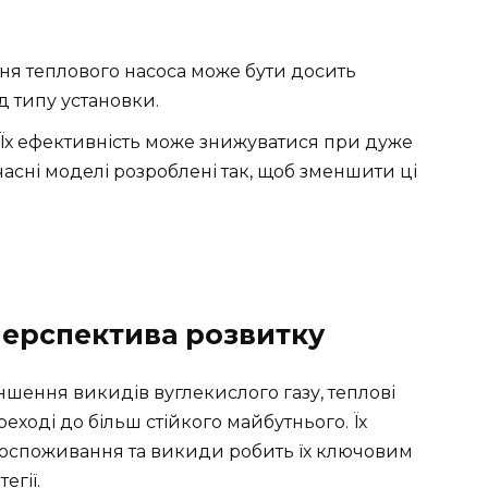
ння теплового насоса може бути досить
 типу установки.
: Їх ефективність може знижуватися при дуже
часні моделі розроблені так, щоб зменшити ці
перспектива розвитку
меншення викидів вуглекислого газу, теплові
еході до більш стійкого майбутнього. Їх
госпоживання та викиди робить їх ключовим
егії.