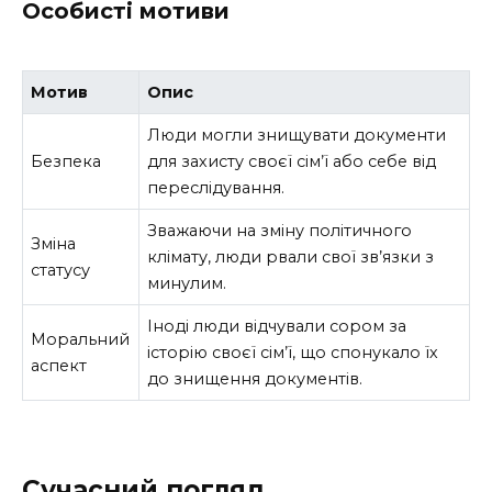
Особисті мотиви
Мотив
Опис
Люди могли знищувати документи
Безпека
для захисту своєї сім’ї або себе від
переслідування.
Зважаючи на зміну політичного
Зміна
клімату, люди рвали свої зв’язки з
статусу
минулим.
Іноді люди відчували сором за
Моральний
історію своєї сім’ї, що спонукало їх
аспект
до знищення документів.
Сучасний погляд