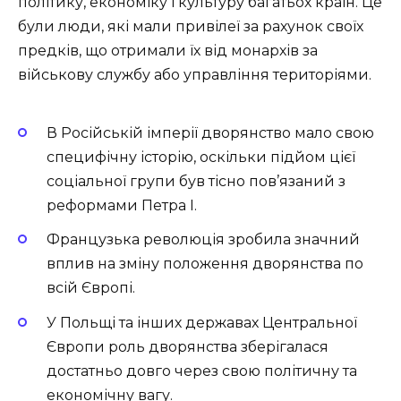
політику, економіку і культуру багатьох країн. Це
були люди, які мали привілеї за рахунок своїх
предків, що отримали їх від монархів за
військову службу або управління територіями.
В Російській імперії дворянство мало свою
специфічну історію, оскільки підйом цієї
соціальної групи був тісно пов’язаний з
реформами Петра I.
Французька революція зробила значний
вплив на зміну положення дворянства по
всій Європі.
У Польщі та інших державах Центральної
Європи роль дворянства зберігалася
достатньо довго через свою політичну та
економічну вагу.