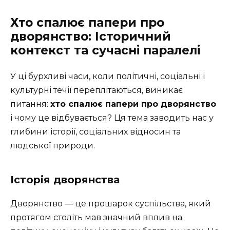
Хто спалює папери про
дворянство: Історичний
контекст та сучасні паралелі
У ці бурхливі часи, коли політичні, соціальні і
культурні течії переплітаються, виникає
питання:
хто спалює папери про дворянство
і чому це відбувається? Ця тема заводить нас у
глибини історії, соціальних відносин та
людської природи.
Історія дворянства
Дворянство — це прошарок суспільства, який
протягом століть мав значний вплив на