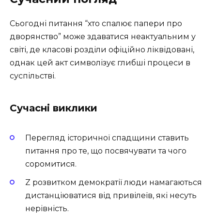
Сьогодні питання “хто спалює папери про
дворянство” може здаватися неактуальним у
світі, де класові розділи офіційно ліквідовані,
однак цей акт символізує глибші процеси в
суспільстві.
Сучасні виклики
Перегляд історичної спадщини ставить
питання про те, що посвячувати та чого
соромитися.
Z розвитком демократії люди намагаються
дистанціюватися від привілеїв, які несуть
нерівність.