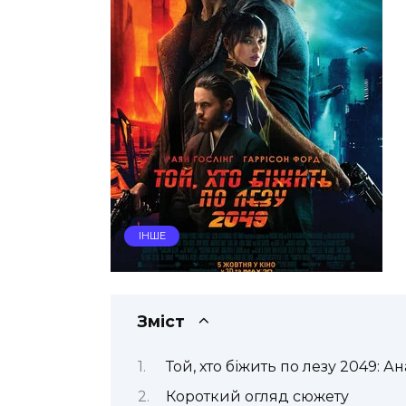
ІНШЕ
Зміст
Той, хто біжить по лезу 2049: Ан
Короткий огляд сюжету