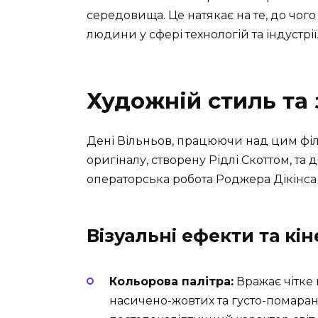
середовища. Це натякає на те, до чого
людини у сфері технологій та індустрії
Художній стиль та
Дені Вільньов, працюючи над цим фі
оригіналу, створену Рідлі Скоттом, та 
операторська робота Роджера Дікінса
Візуальні ефекти та кі
Кольорова палітра:
Вражає чітке 
насичено-жовтих та густо-помаран