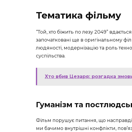
Тематика фільму
“Той, хто біжить по лезу 2049” вдаєтьс
започатковані ще в оригінальному філ
людяності, модернізацію та роль техн
суспільства.
Хто вбив Цезаря: розгадка змов
Гуманізм та постлюдсь
Фільм порушує питання, що насправд
ми бачимо внутрішні конфлікти, пов’яз