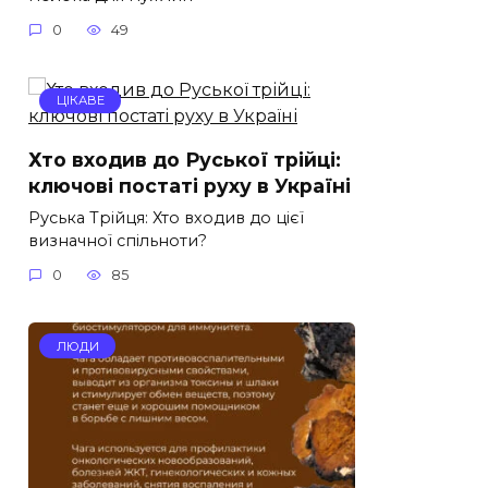
0
49
ЦІКАВЕ
Хто входив до Руської трійці:
ключові постаті руху в Україні
Руська Трійця: Хто входив до цієї
визначної спільноти?
0
85
ЛЮДИ