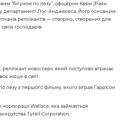
им “бігуном по лезу”, офіцером Кеєм (Раян
му департаменті Лос-Анджелеса. Його основним
ікачів реплікантів — створінь, створених для
своїх господарів.
 реплікант нової серії, який поступово втрачає
оє місце в світі.
о лезу з першого фільму, якого зіграв Гаррісон
к корпорації Wallace, яка займається
крутства Tyrell Corporation.