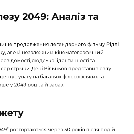
лезу 2049: Аналіз та
не лише продовження легендарного фільму Рідлі
 року, але й незалежний кінематографічний
свідомості, людської ідентичності та
сер стрічки Дені Вільньов представив світу
ентує увагу на багатьох філософських та
е у 2049 році, а й зараз.
южету
2049” розгортаються через 30 років після подій