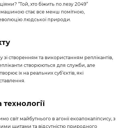
ями? “Той, хто біжить по лезу 2049”
 машиною стає все менш помітною,
еволюцію людської природи.
кту
у зі створенням та використанням реплікантів,
епліканти створюються для служби, але
ворює їх на реальних суб’єктів, які
ставлення.
 технології
чимо світ майбутнього в агонії екоапокаліпсису, з
ми щитами та відсутністю природного