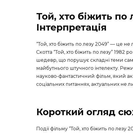
Той, хто біжить по 
Інтерпретація
“Той, хто біжить по лезу 2049” — це 
Скотта “Той, хто біжить по лезу” 1982
шедевр, що порушує складні теми само
майбутнього штучного інтелекту. Режи
науково-фантастичний фільм, який акц
соціальних питаннях, актуальних не лиш
Короткий огляд с
Події фільму “Той, хто біжить по лезу 