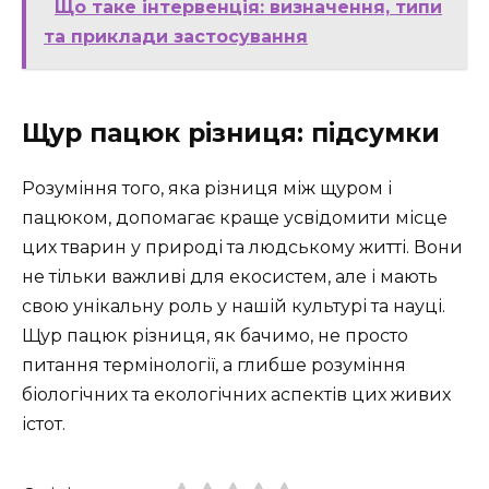
Що таке інтервенція: визначення, типи
та приклади застосування
Щур пацюк різниця: підсумки
Розуміння того, яка різниця між щуром і
пацюком, допомагає краще усвідомити місце
цих тварин у природі та людському житті. Вони
не тільки важливі для екосистем, але і мають
свою унікальну роль у нашій культурі та науці.
Щур пацюк різниця, як бачимо, не просто
питання термінології, а глибше розуміння
біологічних та екологічних аспектів цих живих
істот.