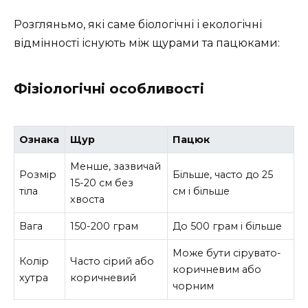
Розгляньмо, які саме біологічні і екологічні
відмінності існують між щурами та пацюками:
Фізіологічні особливості
Ознака
Щур
Пацюк
Менше, зазвичай
Розмір
Більше, часто до 25
15-20 см без
тіла
см і більше
хвоста
Вага
150-200 грам
До 500 грам і більше
Може бути сірувато-
Колір
Часто сірий або
коричневим або
хутра
коричневий
чорним