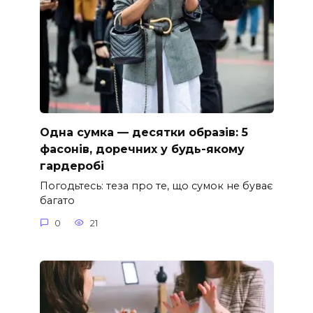
Одна сумка — десятки образів: 5
фасонів, доречних у будь-якому
гардеробі
Погодьтесь: теза про те, що сумок не буває
багато
0
21