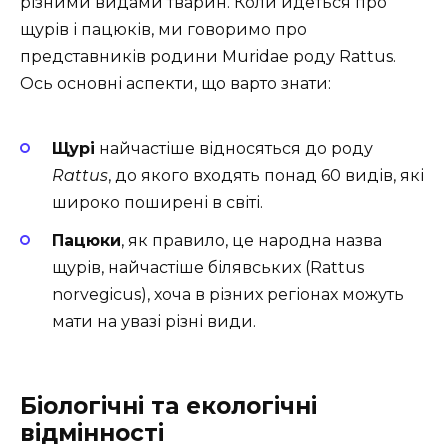
різними видами тварин. Коли йдеться про
щурів і пацюків, ми говоримо про
представників родини Muridae роду Rattus.
Ось основні аспекти, що варто знати:
Щурі
найчастіше відносяться до роду
Rattus
, до якого входять понад 60 видів, які
широко поширені в світі.
Пацюки
, як правило, це народна назва
щурів, найчастіше білявських (Rattus
norvegicus), хоча в різних регіонах можуть
мати на увазі різні види.
Біологічні та екологічні
відмінності