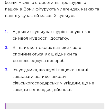
безліч міфів та стереотипів про щурів та
пацюків. Вони фігурують у легендах, казках та
навіть у сучасній масовій культурі.
У деяких культурах щурів шанують як
символ мудрості і достатку.
В інших контекстах пацюки часто
сприймаються, як шкідники та
розповсюджувачі хвороб.
Існує думка, що щурі і пацюки здатні
завдавати великої шкоди
сільськогосподарським угіддям, що не
завжди відповідає дійсності.