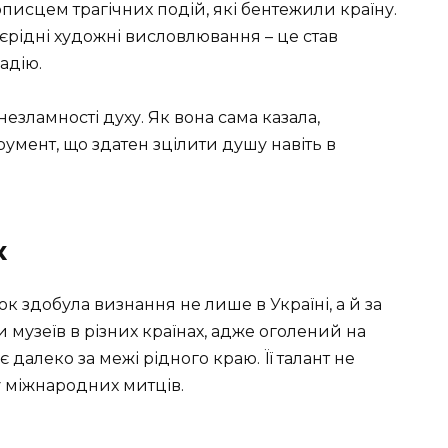
описцем трагічних подій, які бентежили країну.
рідні художні висловлювання – це став
адію.
незламності духу. Як вона сама казала,
трумент, що здатен зцілити душу навіть в
к
к здобула визнання не лише в Україні, а й за
и музеїв в різних країнах, адже оголений на
далеко за межі рідного краю. Її талант не
 міжнародних митців.