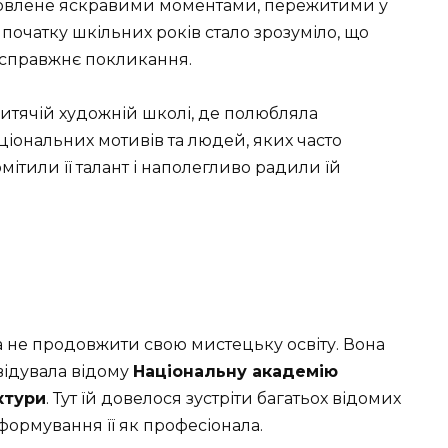
абарвлене яскравими моментами, пережитими у
 початку шкільних років стало зрозуміло, що
 а справжнє покликання.
дитячій художній школі, де полюбляла
ональних мотивів та людей, яких часто
ітили її талант і наполегливо радили їй
а не продовжити свою мистецьку освіту. Вона
двідувала відому
Національну академію
ктури
. Тут їй довелося зустріти багатьох відомих
формування її як професіонала.