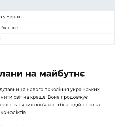
 у Берліні
 бієнале
у
плани на майбутнє
дставниця нового покоління українських
мінити світ на краще. Вона продовжує
ість з яких пов’язані з благодійністю та
конфліктів.