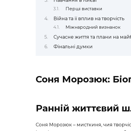
Навчання в Києві
Перші виставки
Війна та її вплив на творчість
Міжнародний визнанок
Сучасне життя та плани на май
Фінальні думки
Соня Морозюк: Біо
Ранній життєвий ш
Соня Морозюк – мисткиня, чия творчіс