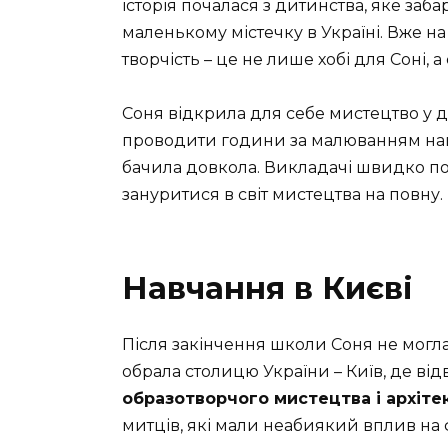
історія почалася з дитинства, яке з
маленькому містечку в Україні. Вже на
творчість – це не лише хобі для Соні,
Соня відкрила для себе мистецтво у 
проводити години за малюванням наці
бачила довкола. Викладачі швидко пом
зануритися в світ мистецтва на повну.
Навчання в Києві
Після закінчення школи Соня не могл
обрала столицю України – Київ, де ві
образотворчого мистецтва і архіте
митців, які мали неабиякий вплив на 