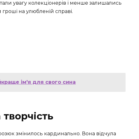
ертали увагу колекціонерів і менше залишались
гроші на улюбленій справі.
айкраще ім'я для свого сина
а творчість
орозюк змінилось кардинально. Вона відчула