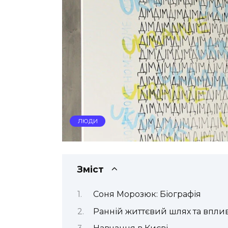
ЛЮДИ
Зміст
Соня Морозюк: Біографія
Ранній життєвий шлях та впли