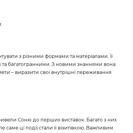
.
увати з різними формами та матеріалами. Її
 та багатогранними. З новими знаннями вона
мети – виразити свої внутрішні переживання
привели Соню до перших виставок. Багато з них
ле саме ці події стали її візитівкою. Важливим