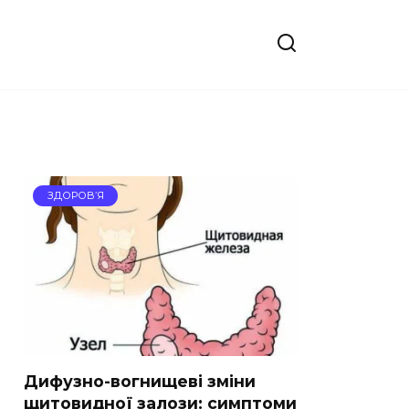
ЗДОРОВ’Я
Дифузно-вогнищеві зміни
щитовидної залози: симптоми