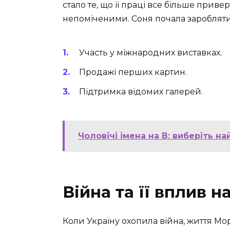
стало те, що її праці все більше прив
непоміченими. Соня почала заробляти 
Участь у міжнародних виставках.
Продажі перших картин.
Підтримка відомих галерей.
Чоловічі імена на В: виберіть н
Війна та її вплив н
Коли Україну охопила війна, життя М