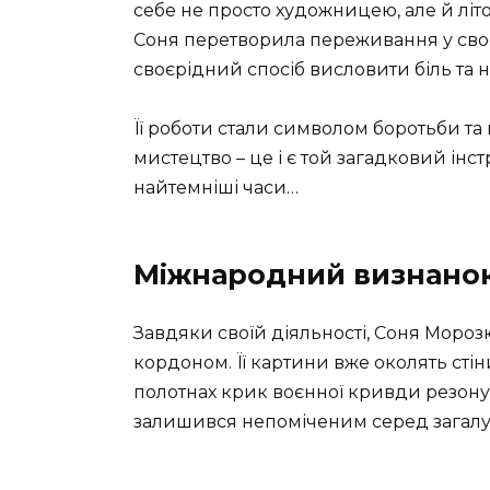
себе не просто художницею, але й літ
Соня перетворила переживання у своє
своєрідний спосіб висловити біль та н
Її роботи стали символом боротьби та 
мистецтво – це і є той загадковий інс
найтемніші часи…
Міжнародний визнано
Завдяки своїй діяльності, Соня Морозю
кордоном. Її картини вже околять стін
полотнах крик воєнної кривди резонує 
залишився непоміченим серед загалу