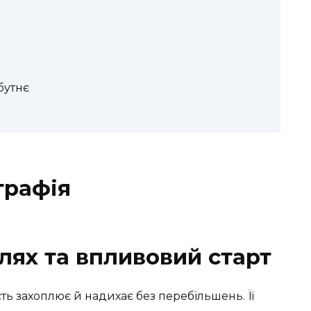
бутнє
графія
лях та впливовий старт
ть захоплює й надихає без перебільшень. Її