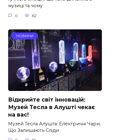
музиці та чому
0
62
НОВИНИ
Відкрийте світ інновацій:
Музей Тесла в Алушті чекає
на вас!
Музей Тесла Алушта: Електричні Чари,
Що Залишають Сліди