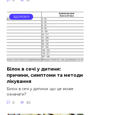
0
10
ЗДОРОВ’Я
Білок в сечі у дитини:
причини, симптоми та методи
лікування
Білок в сечі у дитини: що це може
означати?
0
30