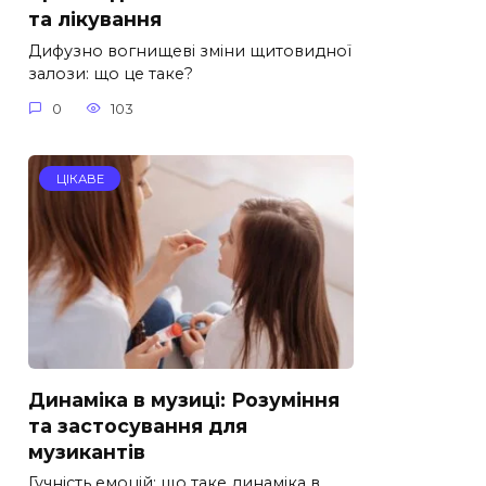
та лікування
Дифузно вогнищеві зміни щитовидної
залози: що це таке?
0
103
ЦІКАВЕ
Динаміка в музиці: Розуміння
та застосування для
музикантів
Гучність емоцій: що таке динаміка в