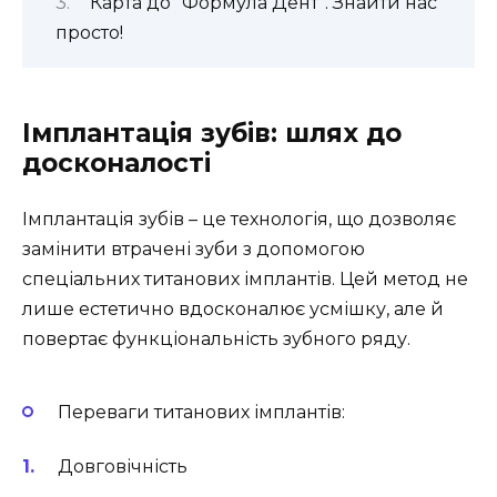
Карта до “Формула Дент”. Знайти нас
просто!
Імплантація зубів: шлях до
досконалості
Імплантація зубів – це технологія, що дозволяє
замінити втрачені зуби з допомогою
спеціальних титанових імплантів. Цей метод не
лише естетично вдосконалює усмішку, але й
повертає функціональність зубного ряду.
Переваги титанових імплантів:
Довговічність