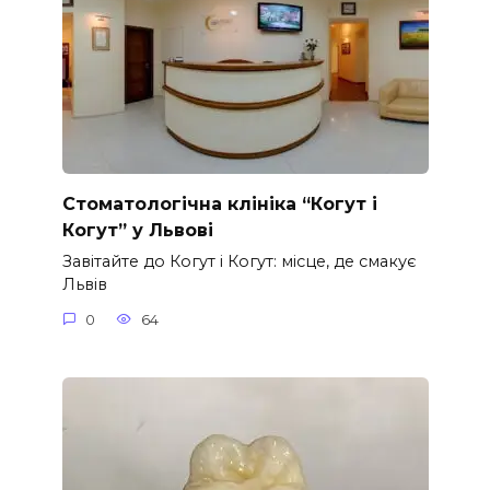
Стоматологічна клініка “Когут і
Когут” у Львові
Завітайте до Когут і Когут: місце, де смакує
Львів
0
64