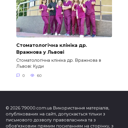
Стоматологічна клініка др.
Вражнова у Львові
Стоматологічна клініка др. Вражнова в
Львові: Куди
0
60
© 2026 79000.com.ua Використання матеріалів,
опублікованих на сайті, допускається тільки з
письмового дозволу правовласника та з
обов'язковим прямим посиланням на сторінку, з