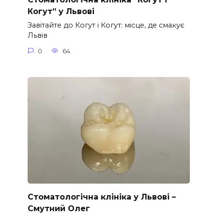
Когут” у Львові
Завітайте до Когут і Когут: місце, де смакує
Львів
0
64
Стоматологічна клініка у Львові –
Смутний Олег