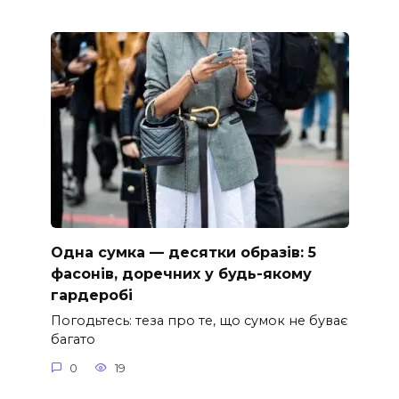
Одна сумка — десятки образів: 5
фасонів, доречних у будь-якому
гардеробі
Погодьтесь: теза про те, що сумок не буває
багато
0
19