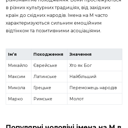
в різних культурних традиціях, від західних
країн до східних народів. Імена на М часто
характеризуються сильним емоційним
відтінком та позитивними асоціаціями.
Ім’я
Походження
Значення
Михайло
Єврейське
Хто як Бог
Максим
Латинське
Найбільший
Микола
Грецьке
Переможець народів
Марко
Римське
Молот
Популярні чоловічі імена на М в