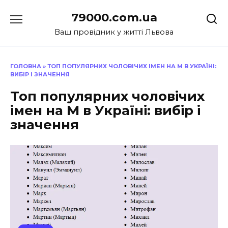
Перейти
79000.com.ua
до
вмісту
Ваш провідник у житті Львова
ГОЛОВНА
»
ТОП ПОПУЛЯРНИХ ЧОЛОВІЧИХ ІМЕН НА М В УКРАЇНІ:
ВИБІР І ЗНАЧЕННЯ
Топ популярних чоловічих
імен на М в Україні: вибір і
значення