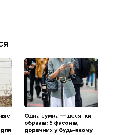
ся
ные
Одна сумка — десятки
образів: 5 фасонів,
 для
доречних у будь-якому