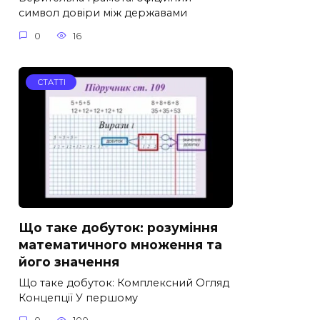
символ довіри між державами
0
16
СТАТТІ
Що таке добуток: розуміння
математичного множення та
його значення
Що таке добуток: Комплексний Огляд
Концепції У першому