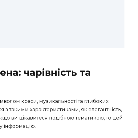
мена: чарівність та
имволом краси, музикальності та глибоких
я з такими характеристиками, як елегантність,
 Якщо ви цікавитеся подібною тематикою, то цей
ну інформацію.