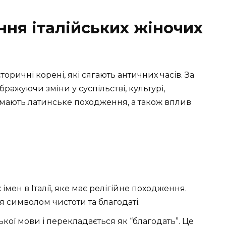
ння італійських жіночих
сторичні корені, які сягають античних часів. За
бражуючи зміни у суспільстві, культурі,
 мають латинське походження, а також вплив
мен в Італії, яке має релігійне походження.
’я символом чистоти та благодаті.
ької мови і перекладається як “благодать”. Це