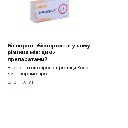
Бісопрол і бісопролол: у чому
різниця між цими
препаратами?
Бісопрол і бісопролол: різниця Коли
ми говоримо про
0
81