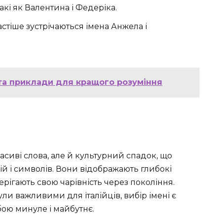
 такі як Валентина і Федеріка.
частіше зустрічаються імена Анжела і
та приклади для кращого розуміння
расиві слова, але й культурний спадок, що
ицій і символів. Вони відображають глибокі
берігають свою чарівність через покоління.
ули важливими для італійців, вибір імені є
ою минуле і майбутнє.