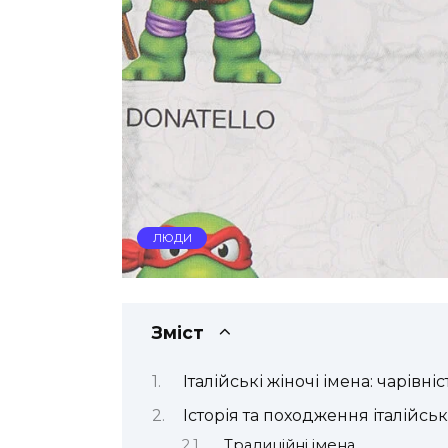
ЛЮДИ
Зміст
Італійські жіночі імена: чарівніс
Історія та походження італійсь
Традиційні імена