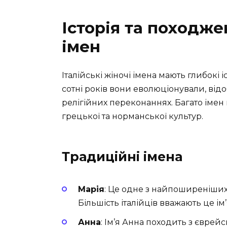
Історія та походже
імен
Італійські жіночі імена мають глибокі і
сотні років вони еволюціонували, відо
релігійних переконаннях. Багато імен
грецької та норманської культур.
Традиційні імена
Марія
: Це одне з найпоширеніших і
Більшість італійців вважають це ім
Анна
: Ім’я Анна походить з єврейс