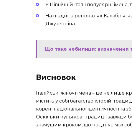
У Північній Італії популярні імена,
На півдні, в регіонах як Калабрія, 
Джузеппіна.
Що таке небилиця: визначення 
Висновок
Італійські жіночі імена – це не лише к
містить у собі багатство історій, трад
корені національної ідентичності та з
Оскільки культура і традиції завжди б
значущим кроком, що поєднує між соб