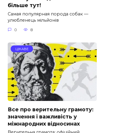
більше тут!
Самая популярная порода собак —
улюбленець мільйонів
0
8
ЦІКАВЕ
Все про верительну грамоту:
значення і важливість у
міжнародних відносинах
Верительна грамота: офіційний