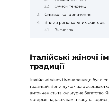
Сучасні тенденції
Символіка та значення
Вплив регіональних факторів
Висновок
Італійські жіночі і
традиції
Італійські жіночі імена завжди були с
традицій. Вони дуже часто асоціюютьс
витонченість та культурне багатство.
матеріал надасть вам цікаву та корис