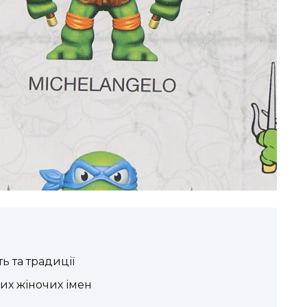
ть та традиції
ких жіночих імен