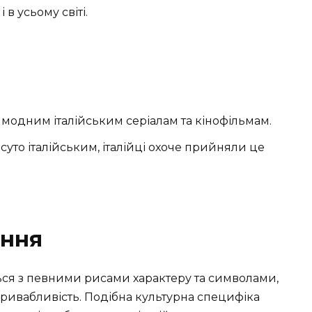
 в усьому світі.
 модним італійським серіалам та кінофільмам.
 суто італійським, італійці охоче прийняли це
ення
ються з певними рисами характеру та символами,
ривабливість. Подібна культурна специфіка