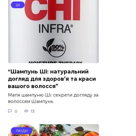
ШІ
“Шампунь Ші: натуральний
догляд для здоров’я та краси
вашого волосся”
Магія шампуню Ші: секрети догляду за
волоссям Шампунь
0
13
ЛЮДИ