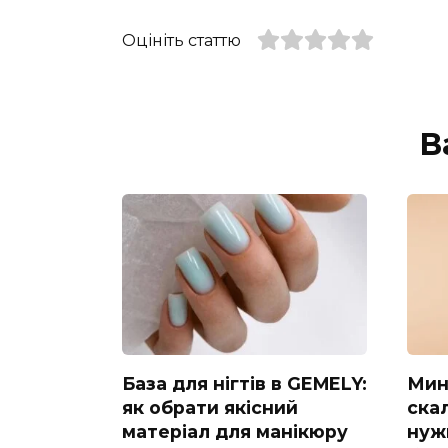
Оцініть статтю
В
База для нігтів в GEMELY:
Мин
як обрати якісний
скал
матеріал для манікюру
нуж