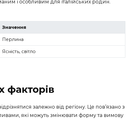
маним і особливим для італійських родин.
Значення
Перлина
Ясність, світло
х факторів
відрізнятися залежно від регіону. Це пов’язано з
ливами, які можуть змінювати форму та вимову