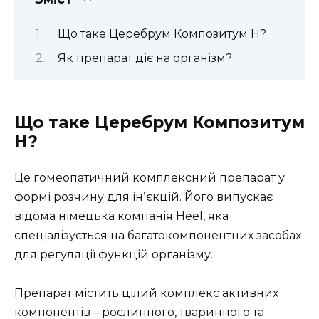
Що таке Церебрум Композитум Н?
Як препарат діє на організм?
Що таке Церебрум Композитум
Н?
Це гомеопатичний комплексний препарат у
формі розчину для інʼєкцій. Його випускає
відома німецька компанія Heel, яка
спеціалізується на багатокомпонентних засобах
для регуляції функцій організму.
Препарат містить цілий комплекс активних
компонентів – рослинного, тваринного та