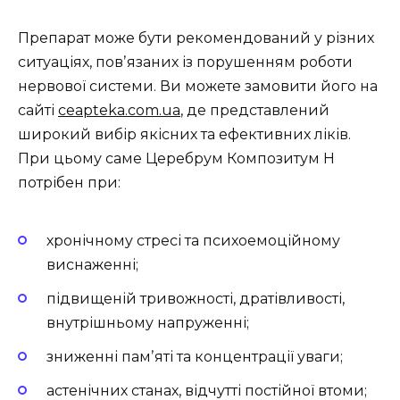
Препарат може бути рекомендований у різних
ситуаціях, повʼязаних із порушенням роботи
нервової системи. Ви можете замовити його на
сайті
ceapteka.com.ua
, де представлений
широкий вибір якісних та ефективних ліків.
При цьому саме Церебрум Композитум Н
потрібен при:
хронічному стресі та психоемоційному
виснаженні;
підвищеній тривожності, дратівливості,
внутрішньому напруженні;
зниженні памʼяті та концентрації уваги;
астенічних станах, відчутті постійної втоми;