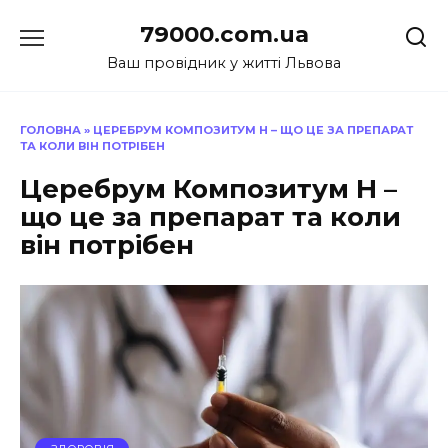
Перейти
79000.com.ua
до
вмісту
Ваш провідник у житті Львова
ГОЛОВНА
»
ЦЕРЕБРУМ КОМПОЗИТУМ Н – ЩО ЦЕ ЗА ПРЕПАРАТ
ТА КОЛИ ВІН ПОТРІБЕН
Церебрум Композитум Н –
що це за препарат та коли
він потрібен