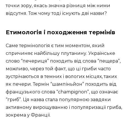
точки зору, якась значна різниця між ними
відсутня. Тож чому тоді існують дві назви?
Етимологія і походження термінів
Саме термінологія є тим моментом, який
спричиняє найбільшу плутанину. Українське
слово “печериця” походить від слова “пещера”,
можливо, через той факт, що ці гриби часто
зустрічаються в темних і вологих місцях, таких
як печери. Термін “шампіньйон” походить від
французького слова “champignon”, що означає
“гриб”. Ця назва стала популярною завдяки
активному вирощуванню і популяризації гриба,
зокрема у Франції.