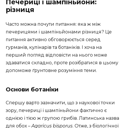
Печериці і шампіньйони:
різниця
Часто можна почути питання: яка ж між
печерицями і шампіньйонами різниця? Це
питання активно обговорюється серед
гурманів, кулінарів та ботаніків. І хоча на
перший погляд відповісти на нього може
здаватися складно, проте розібратися в цьому
допоможе ґрунтовне розуміння теми.
Основи ботаніки
Спершу варто зазначити, що з наукової точки
зору, печериці і шампіньйони фактично є
однією і тією ж групою грибів. Латинська назва
для обох –
Agaricus bisporus
. Отже, з біологічної