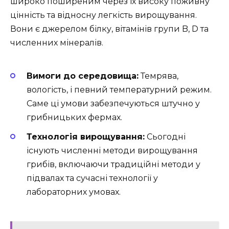
широко поширеним через їх високу поживну
цінність та відносну легкість вирощування.
Вони є джерелом білку, вітамінів групи B, D та
численних мінералів.
Вимоги до середовища:
Темрява,
вологість, і певний температурний режим.
Саме ці умови забезпечуються штучно у
грибницьких фермах.
Технологія вирощування:
Сьогодні
існують численні методи вирощування
грибів, включаючи традиційні методи у
підвалах та сучасні технології у
лабораторних умовах.