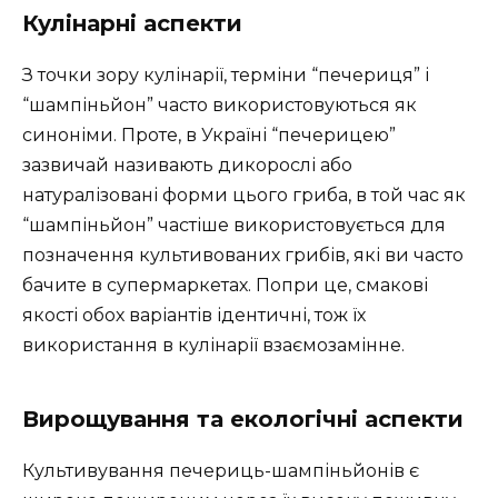
Кулінарні аспекти
З точки зору кулінарії, терміни “печериця” і
“шампіньйон” часто використовуються як
синоніми. Проте, в Україні “печерицею”
зазвичай називають дикорослі або
натуралізовані форми цього гриба, в той час як
“шампіньйон” частіше використовується для
позначення культивованих грибів, які ви часто
бачите в супермаркетах. Попри це, смакові
якості обох варіантів ідентичні, тож їх
використання в кулінарії взаємозамінне.
Вирощування та екологічні аспекти
Культивування печериць-шампіньйонів є