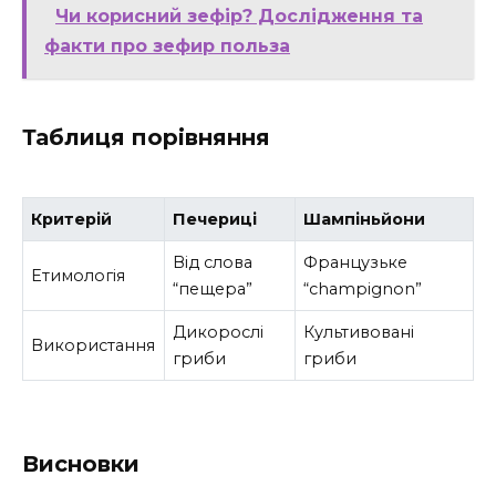
Чи корисний зефір? Дослідження та
факти про зефир польза
Таблиця порівняння
Критерій
Печериці
Шампіньйони
Від слова
Французьке
Етимологія
“пещера”
“champignon”
Дикорослі
Культивовані
Використання
гриби
гриби
Висновки