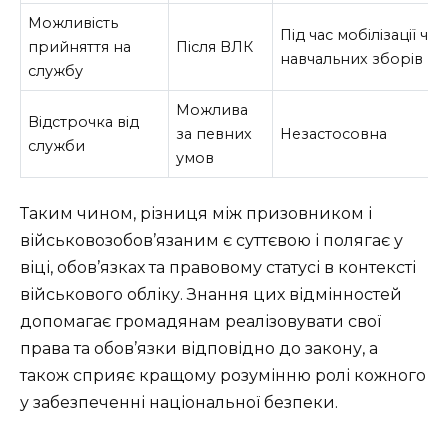
Можливість
Під час мобілізації чи
прийняття на
Після ВЛК
навчальних зборів
службу
Можлива
Відстрочка від
за певних
Незастосовна
служби
умов
Таким чином, різниця між призовником і
військовозобов’язаним є суттєвою і полягає у
віці, обов’язках та правовому статусі в контексті
військового обліку. Знання цих відмінностей
допомагає громадянам реалізовувати свої
права та обов’язки відповідно до закону, а
також сприяє кращому розумінню ролі кожного
у забезпеченні національної безпеки.