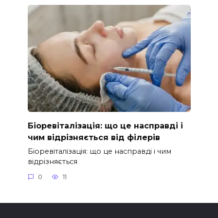
Біоревіталізація: що це насправді і
чим відрізняється від філерів
Біоревіталізація: що це насправді і чим
відрізняється
0
11