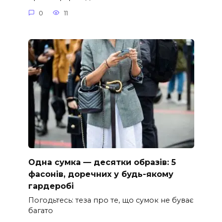
0
11
Одна сумка — десятки образів: 5
фасонів, доречних у будь-якому
гардеробі
Погодьтесь: теза про те, що сумок не буває
багато