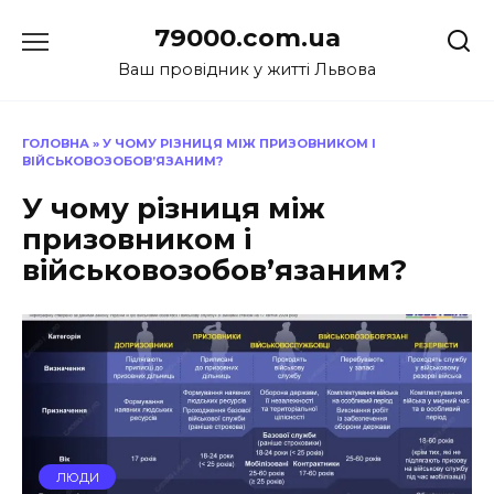
Перейти
79000.com.ua
до
вмісту
Ваш провідник у житті Львова
ГОЛОВНА
»
У ЧОМУ РІЗНИЦЯ МІЖ ПРИЗОВНИКОМ І
ВІЙСЬКОВОЗОБОВ’ЯЗАНИМ?
У чому різниця між
призовником і
військовозобов’язаним?
ЛЮДИ