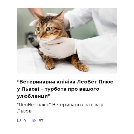
“Ветеринарна клініка ЛеоВет Плюс
у Львові – турбота про вашого
улюбленця”
“ЛеоВет плюс” Ветеринарна клініка у
Львові
0
87