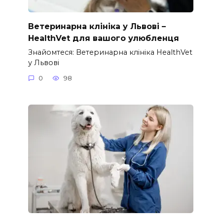
Ветеринарна клініка у Львові –
HealthVet для вашого улюбленця
Знайомтеся: Ветеринарна клініка HealthVet
у Львові
0
98