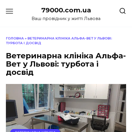
Перейти
79000.com.ua
до
вмісту
Ваш провідник у житті Львова
ГОЛОВНА
»
ВЕТЕРИНАРНА КЛІНІКА АЛЬФА-ВЕТ У ЛЬВОВІ:
ТУРБОТА І ДОСВІД
Ветеринарна клініка Альфа-
Вет у Львові: турбота і
досвід