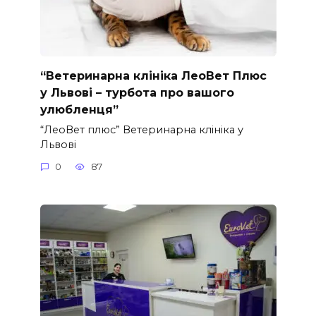
“Ветеринарна клініка ЛеоВет Плюс
у Львові – турбота про вашого
улюбленця”
“ЛеоВет плюс” Ветеринарна клініка у
Львові
0
87