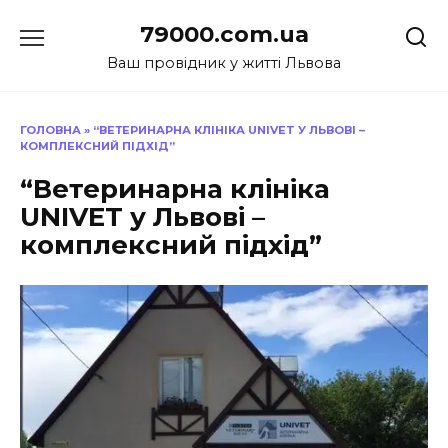
Перейти
79000.com.ua
до
вмісту
Ваш провідник у житті Львова
ГОЛОВНА
»
“ВЕТЕРИНАРНА КЛІНІКА UNIVET У ЛЬВОВІ –
КОМПЛЕКСНИЙ ПІДХІД”
“Ветеринарна клініка
UNIVET у Львові –
комплексний підхід”