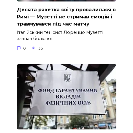
Десята ракетка світу провалилася в
Римі — Музетті не стримав емоцій і
травмувався під час матчу
Італійський тенісист Лоренцо Музетті
зазнав болісної
0
35