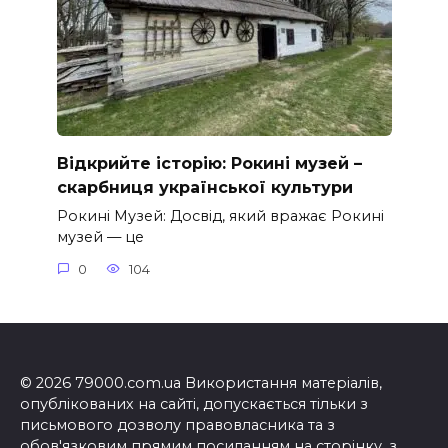
Відкрийте історію: Рокині музей –
скарбниця української культури
Рокині Музей: Досвід, який вражає Рокині
музей — це
0
104
© 2026 79000.com.ua Використання матеріалів,
опублікованих на сайті, допускається тільки з
письмового дозволу правовласника та з
обов'язковим прямим посиланням на сторінку, з