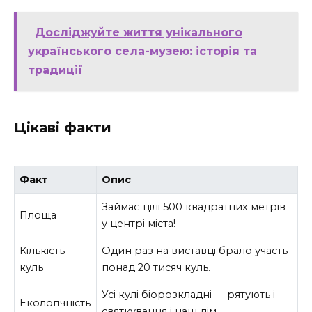
Досліджуйте життя унікального
українського села-музею: історія та
традиції
Цікаві факти
Факт
Опис
Займає цілі 500 квадратних метрів
Площа
у центрі міста!
Кількість
Один раз на виставці брало участь
куль
понад 20 тисяч куль.
Усі кулі біорозкладні — рятують і
Екологічність
святкування і наш дім.