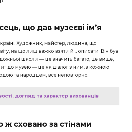
р.
ець, що дав музеєві ім’я
Україні. Художник, майстер, людина, що
іту, на що лиш важко взяти й… описати. Він був
удожньої школи — це значить багато, це вище,
зит до музею — це як діалог з ним, з кожною
родою та народцем, все неповторно.
ості, догляд та характер вихованців
о ж сховано за стінами