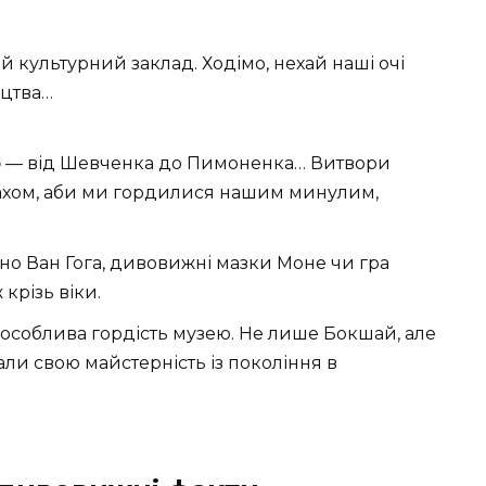
 культурний заклад. Ходімо, нехай наші очі
ецтва…
о
— від Шевченка до Пимоненка… Витвори
дахом, аби ми гордилися нашим минулим,
но Ван Гога, дивовижні мазки Моне чи гра
крізь віки.
особлива гордість музею. Не лише Бокшай, але
али свою майстерність із покоління в