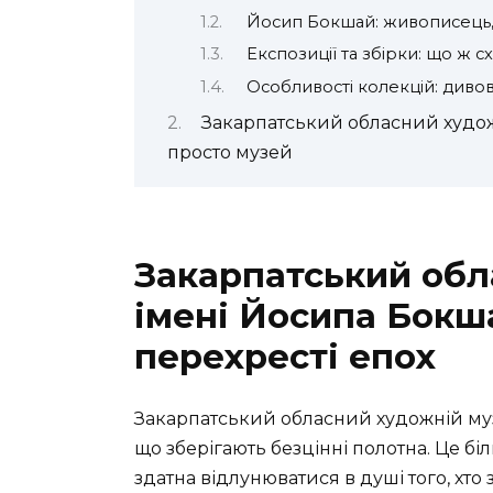
Йосип Бокшай: живописець, 
Експозиції та збірки: що ж с
Особливості колекцій: диво
Закарпатський обласний худож
просто музей
Закарпатський обл
імені Йосипа Бокш
перехресті епох
Закарпатський обласний художній муз
що зберігають безцінні полотна. Це бі
здатна відлунюватися в душі того, хто з