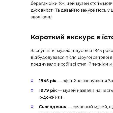
берегах ріки Уж, цей музей стоїть мов
духовності. Та даваймо зануримось у
зволікань!
Короткий екскурс в іс
Заснування музею датується 1945 роком
відбудовувався після Другої світової в
поєднувало в собі всі стилі й техніки 
1945 рік
— офіційне заснування За
1979 рік
— музей назвали на честь
художника.
Сьогодення
— сучасний музей, що