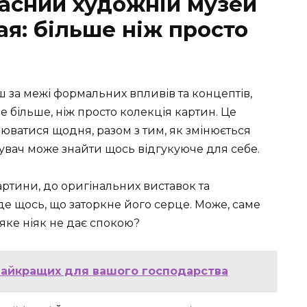
асний художній музей
я: більше ніж просто
ш за межі формальних впливів та концептів,
 більше, ніж просто колекція картин. Це
юватися щодня, разом з тим, як змінюється
ідувач може знайти щось відгукуюче для себе.
картини, до оригінальних виставок та
е щось, що заторкне його серце. Може, саме
 яке ніяк не дає спокою?
 найкращих для вашого господарства