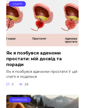
СТАТТІ
Як я позбувся аденоми
простати: мій досвід та
поради
Як я позбувся аденоми простати У цій
статті я поділюся
0
28
КОРИСНО