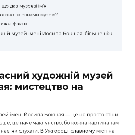
що дав музеєві ім’я
ховано за стінами музею?
вижні факти
ній музей імені Йосипа Бокшая: більше ніж
асний художній музей
ая: мистецтво на
ей імені Йосипа Бокшая — це не просто стіни,
льше, це наче чаклунство, бо кожна картина там
нає, як слухати. В Ужгороді, славному місті на