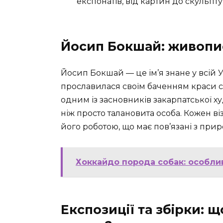
експонатів, від картин до скульпту
Йосип Бокшай: живопис
Йосип Бокшай — це ім’я знане у всій 
прославилася своїм баченням краси св
одним із засновників закарпатської х
ніж просто талановита особа. Кожен ві
його роботою, що має пов’язані з при
Хоккайдо порода собак: особлив
Експозиції та збірки: щ