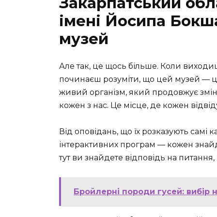
Закарпатський обл
імені Йосипа Бокша
музей
Але так, це щось більше. Коли виходи
починаєш розуміти, що цей музей — це
живий організм, який продовжує змін
кожен з нас. Це місце, де кожен відв
Від оповідань, що їх розказують самі 
інтерактивних програм — кожен знайд
тут ви знайдете відповідь на питання,
Бройлерні породи гусей: вибір