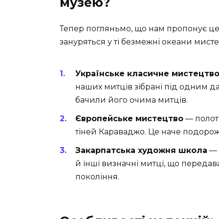
музею?
Тепер погляньмо, що нам пропонує цей
зануряться у ті безмежні океани мист
Українське класичне мистецтв
наших митців зібрані під одним 
бачили його очима митців.
Європейське мистецтво
— полот
тіней Караваджо. Це наче подорож 
Закарпатська художня школа
— 
й інші визначні митці, що передав
покоління.