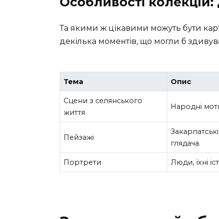
Особливості колекцій:
Та якими ж цікавими можуть бути карт
декілька моментів, що могли б здивув
Тема
Опис
Сцени з селянського
Народні мот
життя
Закарпатські
Пейзажі
глядача.
Портрети
Люди, їхні іс