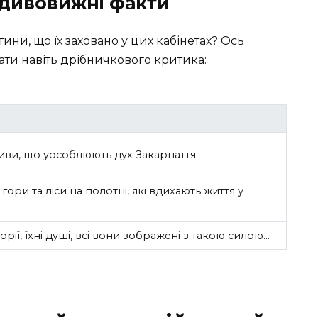
 дивовижні факти
ини, що їх заховано у цих кабінетах? Ось
ати навіть дрібничкового критика:
иви, що уособлюють дух Закарпаття.
 гори та ліси на полотні, які вдихають життя у
торії, їхні душі, всі вони зображені з такою силою…