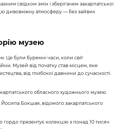
чазним свідком змін і зберігачем закарпатської
 цю дивовижну атмосферу — без зайвих
торію музею
. Це були буремні часи, коли світ
ійни. Музей від початку став місцем, яке
мистецтва, від глибокої давнини до сучасності.
карпатського обласного художнього музею.
 Йосипа Бокшая, відомого закарпатського
 гордо презентує колекцію з понад 10 тисяч