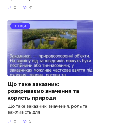
0
41
ЛЮДИ
Що таке заказник:
розкриваємо значення та
користь природи
Що таке заказник: значення, роль та
важливість для
0
51